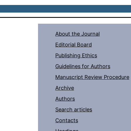
About the Journal
Editorial Board
Publishing Ethics
Guidelines for Authors
Manuscript Review Procedure
Archive
Authors
Search articles
Contacts