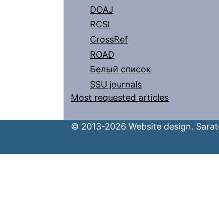
DOAJ
RCSI
CrossRef
ROAD
Белый список
SSU journals
Most requested articles
© 2013-2026 Website design. Sarato