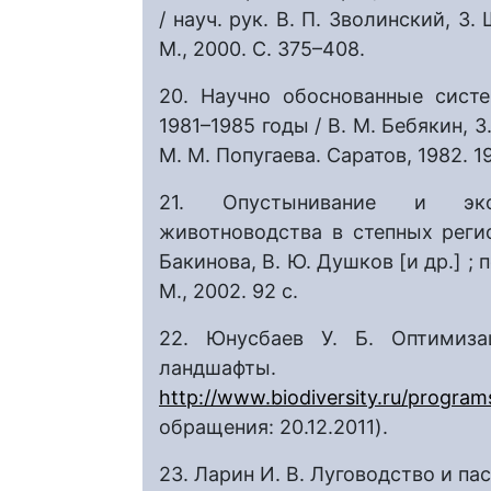
/ науч. рук. В. П. Зволинский, З
М., 2000. С. 375–408.
20. Научно обоснованные сист
1981–1985 годы / В. М. Бебякин, З.
М. М. Попугаева. Саратов, 1982. 19
21. Опустынивание и эко
животноводства в степных регио
Бакинова, В. Ю. Душков [и др.] ; 
М., 2002. 92 с.
22. Юнусбаев У. Б. Оптимиза
ландша
http://www.biodiversity.ru/progra
обращения: 20.12.2011).
23. Ларин И. В. Луговодство и пас