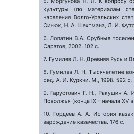
5. Моргунова Н. Л. К вопросу 
культуры (по материалам сте
населения Волго-Уральских степей
Синюк, Н. А. Шехтмана, Л. И. Футо
6. Лопатин В.А. Срубные поселен
Саратов, 2002. 102 с.
7. Гумилев Л. Н. Древняя Русь и Ве
8. Гумилев Л. Н. Тысячелетие вок
ред. А. И. Куркчи. М., 1998. 592 с.
9. Гарустович Г. Н., Ракушин А.
Поволжья (конца IX – начала XV ве
10. Гордеев А. А. История казако
зарождение казачества. 176 с.