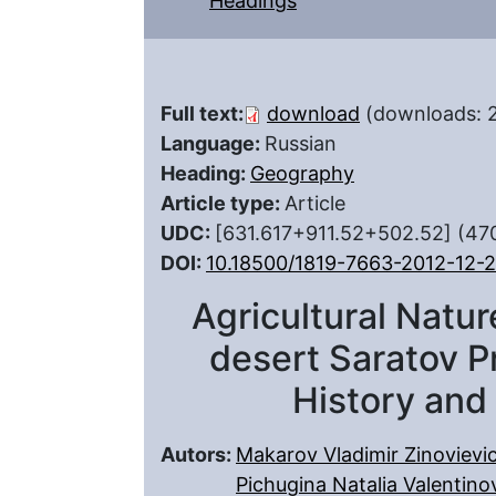
Headings
Full text:
download
(downloads: 
Language:
Russian
Heading:
Geography
Article type:
Article
UDC:
[631.617+911.52+502.52] (47
DOI:
10.18500/1819-7663-2012-12-2
Agricultural Nat
desert Saratov 
History and
Autors:
Makarov Vladimir Zinovievi
Pichugina Natalia Valentino