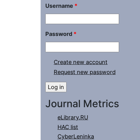
Username
*
Password
*
Create new account
Request new password
Journal Metrics
eLibrary.RU
HAC list
CyberLeninka