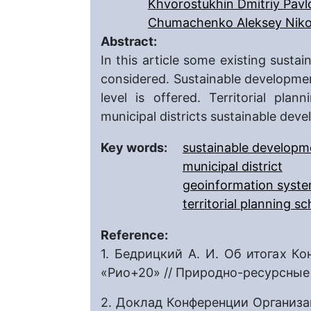
Khvorostukhin Dmitriy Pavl
Chumachenko Aleksey Niko
Abstract:
In this article some existing susta
considered. Sustainable development 
level is offered. Territorial pl
municipal districts sustainable dev
Key words:
sustainable developm
municipal district
geoinformation syst
territorial planning s
Reference:
1. Бедрицкий А. И. Об итогах 
«Рио+20» // Природно-ресурсные 
2. Доклад Конференции Организа