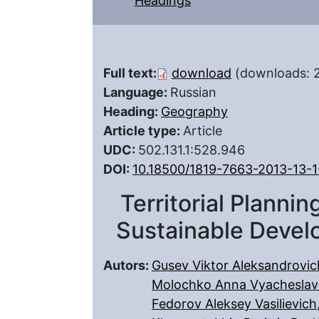
Headings
Full text:
download
(downloads: 
Language:
Russian
Heading:
Geography
Article type:
Article
UDC:
502.131.1:528.946
DOI:
10.18500/1819-7663-2013-13-1
Territorial Planni
Sustainable Devel
Autors:
Gusev Viktor Aleksandrovic
Molochko Anna Vyachesla
Fedorov Aleksey Vasilievich