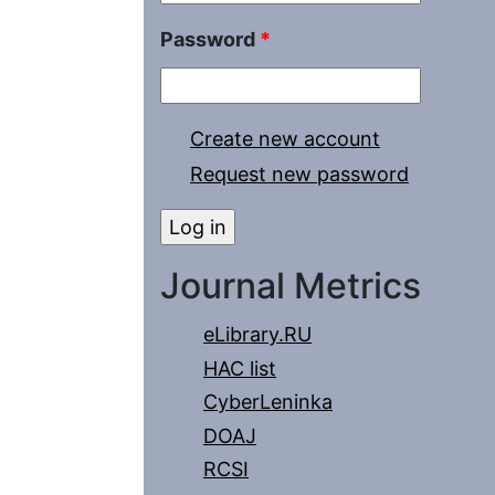
Password
*
Create new account
Request new password
Journal Metrics
eLibrary.RU
HAC list
CyberLeninka
DOAJ
RCSI