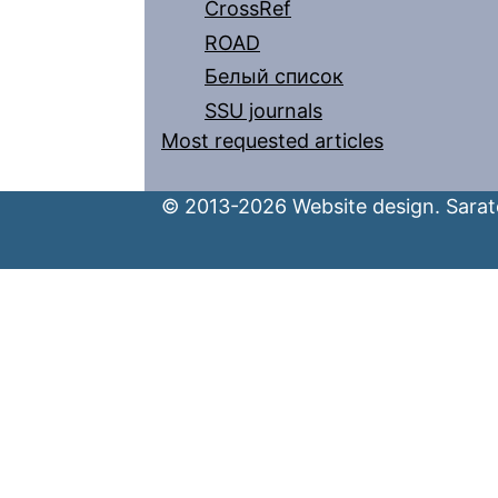
CrossRef
ROAD
Белый список
SSU journals
Most requested articles
© 2013-2026 Website design. Sarato