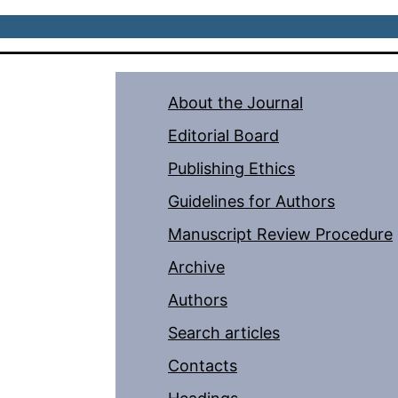
About the Journal
Editorial Board
Publishing Ethics
Guidelines for Authors
Manuscript Review Procedure
Archive
Authors
Search articles
Contacts