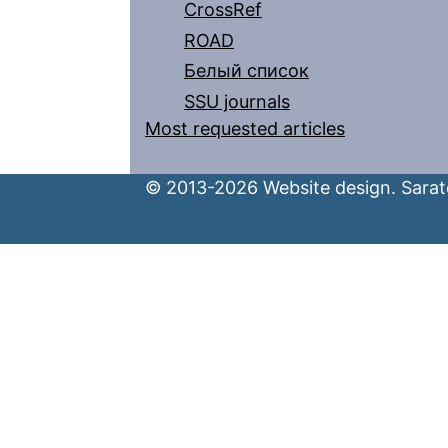
CrossRef
ROAD
Белый список
SSU journals
Most requested articles
© 2013-2026 Website design. Sarato