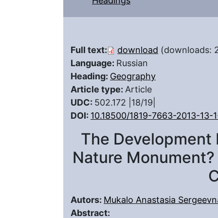
Headings
Full text:
download
(downloads: 
Language:
Russian
Heading:
Geography
Article type:
Article
UDC:
502.172 |18/19|
DOI:
10.18500/1819-7663-2013-13-
The Development H
Nature Monument? 
С
Autors:
Mukalo Anastasia Sergeevn
Abstract: