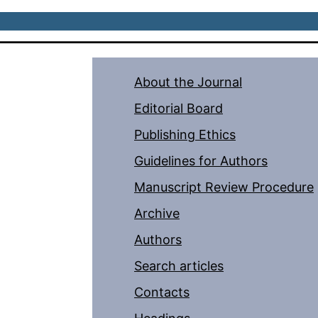
About the Journal
Editorial Board
Publishing Ethics
Guidelines for Authors
Manuscript Review Procedure
Archive
Authors
Search articles
Contacts