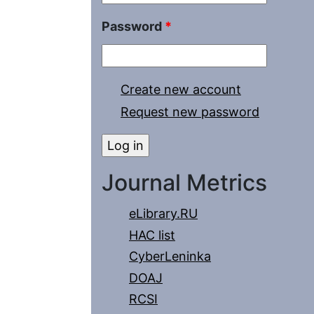
Password
*
Create new account
Request new password
Journal Metrics
eLibrary.RU
HAC list
CyberLeninka
DOAJ
RCSI