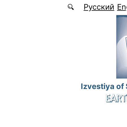
Skip to main content
Русский
En
Izvestiya of
EART