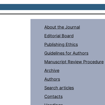
About the Journal
Editorial Board
Publishing Ethics
Guidelines for Authors
Manuscript Review Procedure
Archive
Authors
Search articles
Contacts