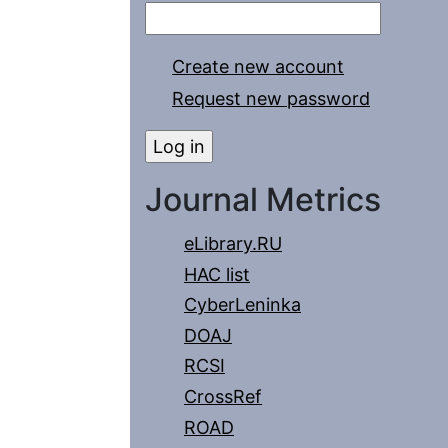
Create new account
Request new password
Journal Metrics
eLibrary.RU
HAC list
CyberLeninka
DOAJ
RCSI
CrossRef
ROAD