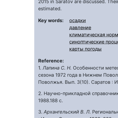
2015 in Saratov are discussed. Their 
estimated.
Key words:
осадки
давление
климатическая нор
синоптические проц
карты погоды
Reference:
1.
Лапина С. Н.
Особенности метео
сезона 1972 года в Нижнем Пово
Поволжья. Вып. 3(10). Саратов : Из
2. Научно-прикладной справочник
1988.188 с.
3.
Архангельский В. Л.
Региональ