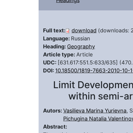
Headings
Full text:
download
(downloads: 
Language:
Russian
Heading:
Geography
Article type:
Article
UDC:
[631.617:551.5:633/635] (470
DOI:
10.18500/1819-7663-2010-10-1
Limit Development
within semi-ar
Autors:
Vasilieva Marina Yurievna
, 
Pichugina Natalia Valentino
Abstract: