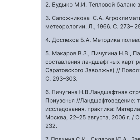
2. Будыко М.И. Тепловой баланс з
3. Сапожникова С.А. Агроклимати
метеорологии. Л., 1966. С. 273– 2
4. Доспехов Б.А. Методика полевог
5. Макаров В.З., Пичугина Н.В., 
составления ландшафтных карт р
Саратовского Заволжья) // Повол
С. 293–303.
6. Пичугина Н.В.Ландшафтная ст
Приузенья //Ландшафтоведение: 
исследования, практика: Матери
Москва, 22–25 августа, 2006 г. / О
232.
7. Пряхина С.И., Скляров Ю.А., 