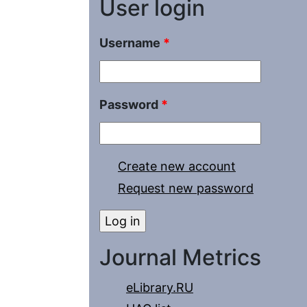
User login
Username
*
Password
*
Create new account
Request new password
Journal Metrics
eLibrary.RU