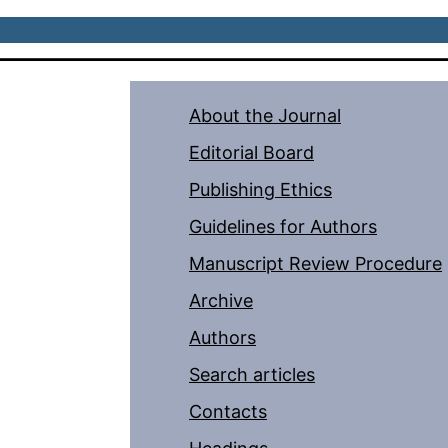
About the Journal
Editorial Board
Publishing Ethics
Guidelines for Authors
Manuscript Review Procedure
Archive
Authors
Search articles
Contacts