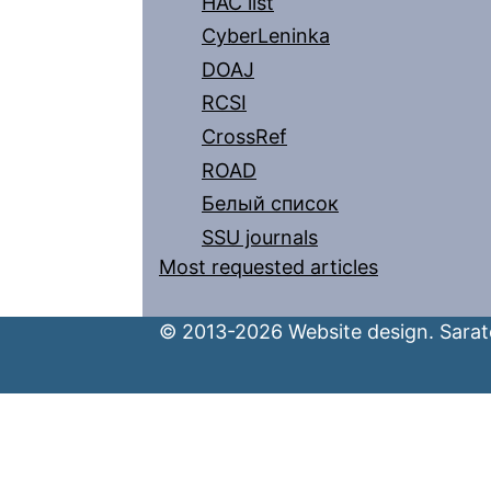
HAC list
CyberLeninka
DOAJ
RCSI
CrossRef
ROAD
Белый список
SSU journals
Most requested articles
© 2013-2026 Website design. Sarato