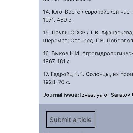
14. Юго-Восток европейской части
1971. 459 с.
15. Почвы СССР / Т.В. Афанасьева,
Шеремет; Отв. ред. Г.В. Доброволь
16. Быков Н.И. Агрогидрологичес
1967. 181 с.
17. Гедройц К.К. Солонцы, их про
1928. 76 с.
Journal issue:
Izvestiya of Saratov U
Submit article