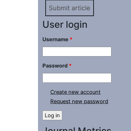
Submit article
User login
Username
*
Password
*
Create new account
Request new password
Journal Metrics