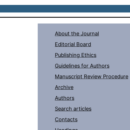
About the Journal
Editorial Board
Publishing Ethics
Guidelines for Authors
Manuscript Review Procedure
Archive
Authors
Search articles
Contacts