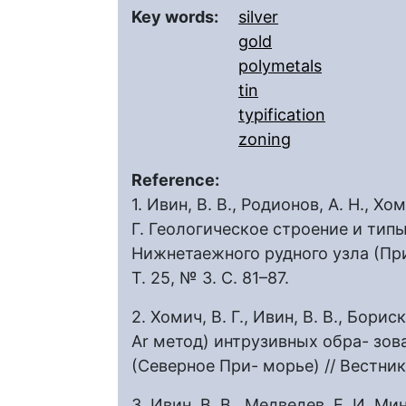
Key words:
silver
gold
polymetals
tin
typification
zoning
Reference:
1. Ивин, В. В., Родионов, А. Н., Хо
Г. Геологическое строение и тип
Нижнетаежного рудного узла (При
Т. 25, № 3. С. 81–87.
2. Хомич, В. Г., Ивин, В. В., Бори
Ar метод) интрузивных обра- зов
(Северное При- морье) // Вестник 
3. Ивин, В. В., Медведев, Е. И. 