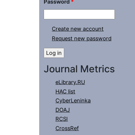
Password
*
Create new account
Request new password
Journal Metrics
eLibrary.RU
HAC list
CyberLeninka
DOAJ
RCSI
CrossRef