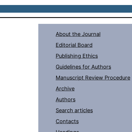
About the Journal
Editorial Board
Publishing Ethics
Guidelines for Authors
Manuscript Review Procedure
Archive
Authors
Search articles
Contacts