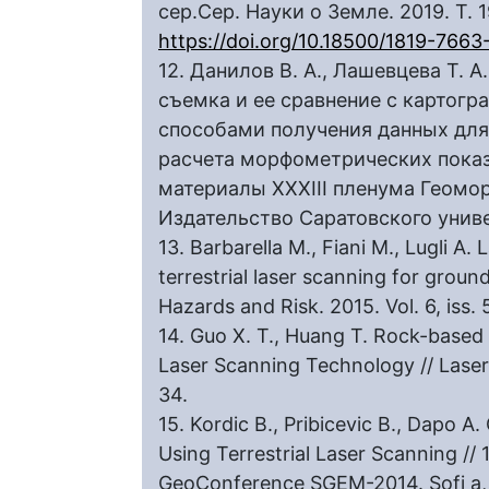
сер.Сер. Науки о Земле. 2019. Т. 19
https://doi.org/10.18500/1819-766
12. Данилов В. А., Лашевцева Т. 
съемка и ее сравнение с картог
способами получения данных для
расчета морфометрических показа
материалы XXXIII пленума Геомо
Издательство Саратовского униве
13. Barbarella M., Fiani M., Lugli A
terrestrial laser scanning for groun
Hazards and Risk. 2015. Vol. 6, iss. 
14. Guo X. T., Huang T. Rock-based 
Laser Scanning Technology // Lasers i
34.
15. Kordic B., Pribicevic B., Dapo A
Using Terrestrial Laser Scanning // 1
GeoConference SGEM-2014. Sofi a, 2