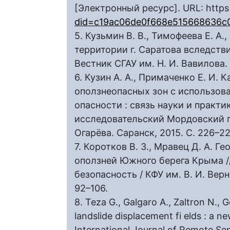
[Электронный ресурс]. URL: https 
did=c19ac06de0f668e515668636c
5. Кузьмин В. В., Тимофеева Е. А.
территории г. Саратова вследств
Вестник СГАУ им. Н. И. Вавилова. 
6. Кузин А. А., Примаченко Е. И.
оползнеопасных зон с использов
опасности : связь науки и практи
исследовательский Мордовский г
Огарёва. Саранск, 2015. С. 226–22
7. Коротков В. З., Мравец Д. А. 
оползней Южного берега Крыма //
безопасность / КФУ им. В. И. Верн
92–106.
8. Teza G., Galgaro A., Zaltron N., 
landslide displacement fi elds : a
International Journal of Remote Sen