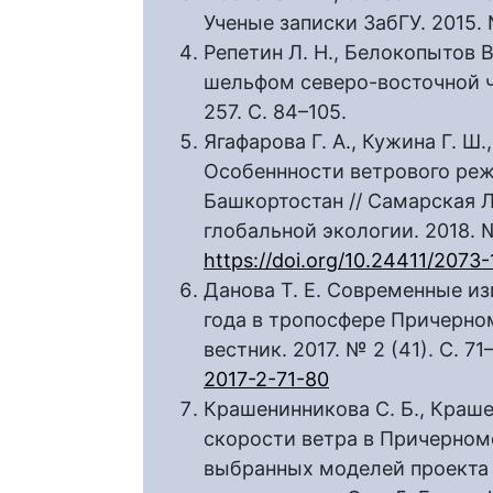
Ученые записки ЗабГУ. 2015. №
Репетин Л. Н., Белокопытов 
шельфом северо-восточной ч
257. С. 84–105.
Ягафарова Г. А., Кужина Г. Ш.
Особеннности ветрового реж
Башкортостан // Самарская 
глобальной экологии. 2018. №
https://doi.org/10.24411/207
Данова Т. Е. Современные и
года в тропосфере Причерном
вестник. 2017. № 2 (41). С. 71
2017-2-71-80
Крашенинникова С. Б., Краш
скорости ветра в Причерном
выбранных моделей проекта 