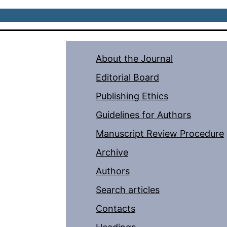
About the Journal
Editorial Board
Publishing Ethics
Guidelines for Authors
Manuscript Review Procedure
Archive
Authors
Search articles
Contacts