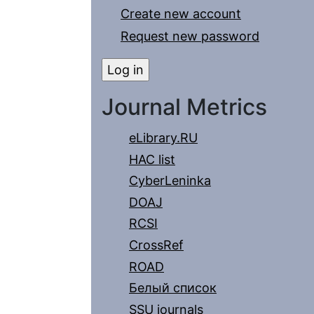
Create new account
Request new password
Journal Metrics
eLibrary.RU
HAC list
CyberLeninka
DOAJ
RCSI
CrossRef
ROAD
Белый список
SSU journals