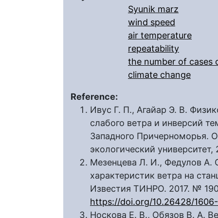
Syunik marz
wind speed
air temperature
repeatability
the number of cases o
climate change
Reference:
Ивус Г. П., Агайар Э. В. Физ
слабого ветра и инверсий т
Западного Причерноморья. О
экологический университет, 2
Мезенцева Л. И., Федулов А
характеристик ветра на стан
Известия ТИНРО. 2017. № 190.
https://doi.org/10.26428/160
Носкова Е. В., Обязов В. А. 