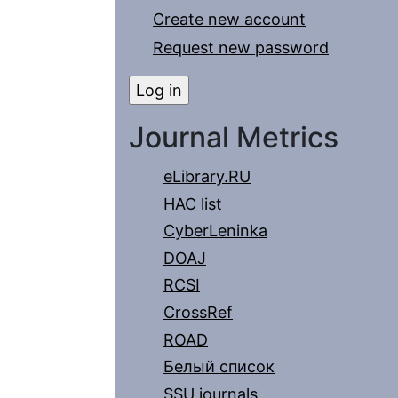
Create new account
Request new password
Journal Metrics
eLibrary.RU
HAC list
CyberLeninka
DOAJ
RCSI
CrossRef
ROAD
Белый список
SSU journals