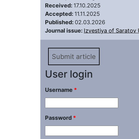
Received:
17.10.2025
Accepted:
11.11.2025
Published:
02.03.2026
Journal issue:
Izvestiya of Saratov U
Submit article
User login
Username
*
Password
*