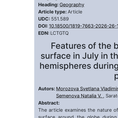
Heading:
Geography
Article type:
Article
UDC:
551.589
DOI:
10.18500/1819-7663-2026-26-
EDN:
LCTGTQ
Features of the ba
surface in July in 
hemispheres during 
Autors:
Morozova Svetlana Vladimi
Semenova Natalia V.
, Sara
Abstract:
The article examines the nature of
surface around the globe during 