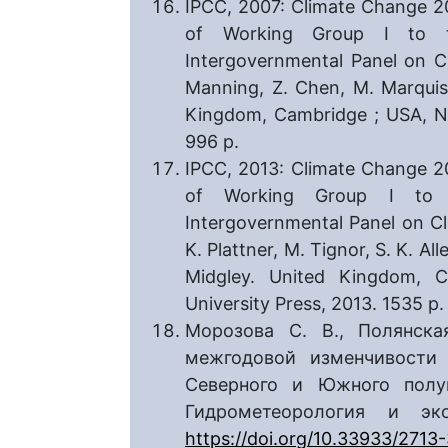
IPCC, 2007: Climate Change 20
of Working Group I to t
Intergovernmental Panel on C
Manning, Z. Chen, M. Marquis, 
Kingdom, Cambridge ; USA, Ne
996 p.
IPCC, 2013: Climate Change 20
of Working Group I to 
Intergovernmental Panel on Cli
K. Plattner, M. Tignor, S. K. All
Midgley. United Kingdom, 
University Press, 2013. 1535 p.
Морозова С. В., Полянска
межгодовой изменчивости 
Северного и Южного полу
Гидрометеорология и э
https://doi.org/10.33933/271