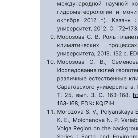
международной научной к
гидрометеорологии и мони
октября 2012 г.). Казань 
университет, 2012. С. 172–173
Морозова С. В. Роль плане
климатических процесс
университета, 2019. 132 с. E
Морозова С. В., Семенов
Исследование полей геопот
различные естественные кли
Саратовского университета. 
Т. 25, вып. 3. С. 163–168.
h
163-168
, EDN: KQIZIH
Morozova S. V., Polyanskaya E.
K. E., Molchanova N. P. Variabi
Volga Region on the backgroun
Series : Earth and Environme