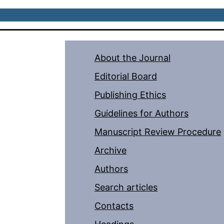
About the Journal
Editorial Board
Publishing Ethics
Guidelines for Authors
Manuscript Review Procedure
Archive
Authors
Search articles
Contacts