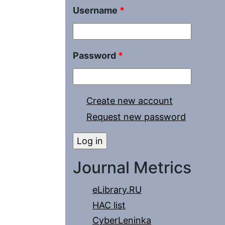
Username
*
Password
*
Create new account
Request new password
Journal Metrics
eLibrary.RU
HAC list
CyberLeninka