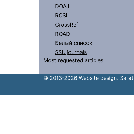
DOAJ
RCSI
CrossRef
ROAD
Белый список
SSU journals
Most requested articles
© 2013-2026 Website design. Sarato