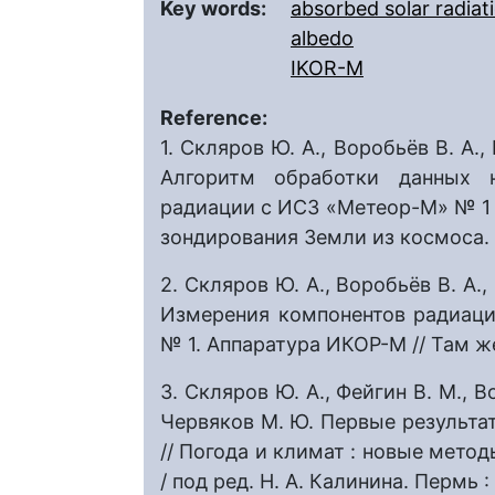
Key words:
absorbed solar radiat
albedo
IKOR-M
Reference:
1. Скляров Ю. А., Воробьёв В. А.,
Алгоритм обработки данных 
радиации с ИСЗ «Метеор-М» № 1
зондирования Земли из космоса. 20
2. Скляров Ю. А., Воробьёв В. А.,
Измерения компонентов радиац
№ 1. Аппаратура ИКОР-М // Там же
3. Скляров Ю. А., Фейгин В. М., В
Червяков М. Ю. Первые результа
// Погода и климат : новые метод
/ под ред. Н. А. Калинина. Пермь :