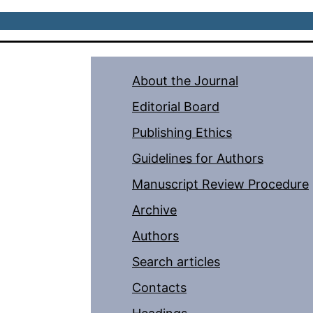
About the Journal
Editorial Board
Publishing Ethics
Guidelines for Authors
Manuscript Review Procedure
Archive
Authors
Search articles
Contacts