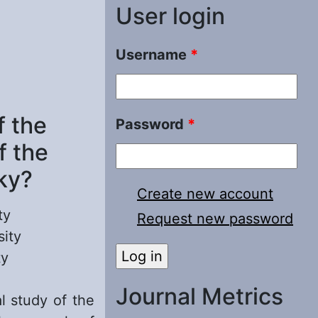
User login
Username
*
f the
Password
*
f the
ky?
Create new account
ty
Request new password
sity
ty
Journal Metrics
l study of the