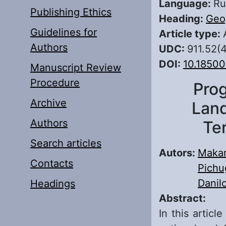
Language:
Ru
Publishing Ethics
Heading:
Geo
Guidelines for
Article type:
Authors
UDC:
911.52(
DOI:
10.18500
Manuscript Review
Procedure
Prog
Archive
Land
Authors
Te
Search articles
Autors:
Makar
Contacts
Pichu
Danil
Headings
Abstract:
In this artic