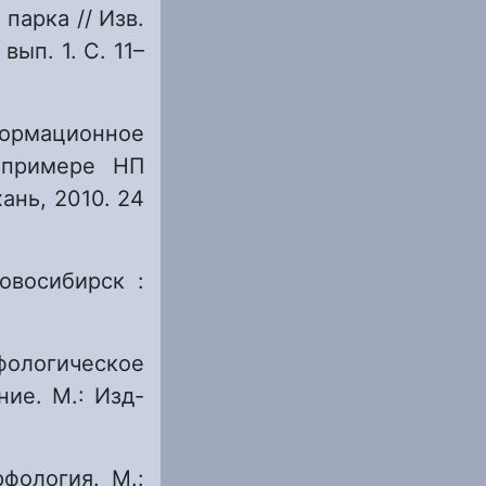
парка // Изв.
вып. 1. С. 11–
формационное
 примере НП
хань, 2010. 24
овосибирск :
фологическое
ие. М.: Изд-
фология. М.: