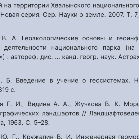
 на территории Хвалынского национального 
 Новая серия. Сер. Науки о земле. 2007. Т. 7, 
 В. А. Геоэкологические основы и геоин
е деятельности национального парка (на
 : автореф. дис. … канд. геогр. наук. Астра
В. Б. Введение в учение о геосистемах. Н
319 с.
ая Г. И., Видина А. А., Жучкова В. К. Мор
ографических ландшафтов // Ландшафтоведен
а, 1963. С. 5–28.
 Ю. Г., Кружалин В. И. Инженерная геомор