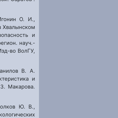
гонин О. И.,
в Хвалынском
зопасность и
егион. науч.-
 Изд-во ВолГУ,
анилов В. А.
ктеристика и
З. Макарова.
олков Ю. В.,
ологических