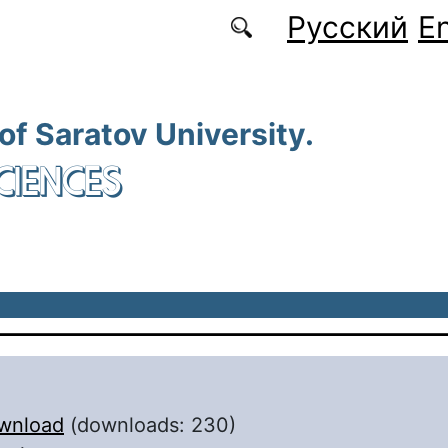
Русский
En
 of Saratov University.
CIENCES
wnload
(downloads: 230)