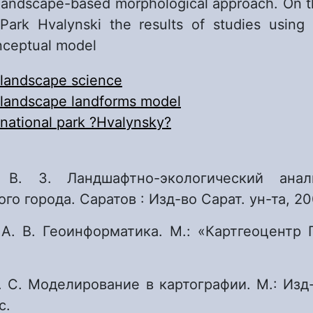
 landscape-based morphological approach. On 
Park Hvalynski the results of studies using
nceptual model
landscape science
landscape landforms model
national park ?Hvalynsky?
 В. З. Ландшафтно-экологический анал
о города. Саратов : Изд-во Сарат. ун-та, 200
А. В. Геоинформатика. М.: «Картгеоцентр 
. С. Моделирование в картографии. М.: Изд
с.