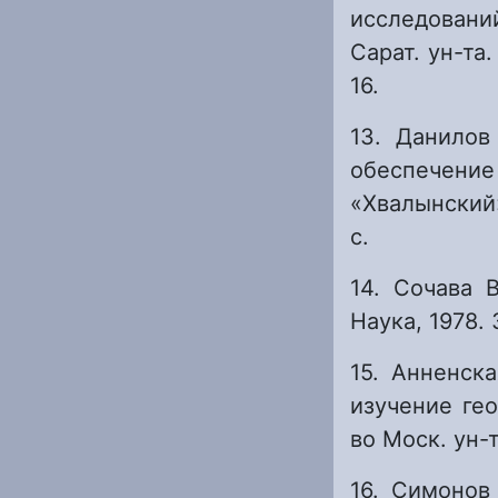
исследований
Сарат. ун-та.
16.
13. Данилов
обеспечени
«Хвалынский»)
с.
14. Сочава 
Наука, 1978. 
15. Анненск
изучение ге
во Моск. ун-т
16. Симонов