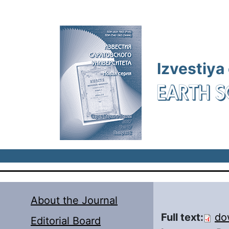
Skip to main content
Izvestiya
EARTH S
About the Journal
Full text:
do
Editorial Board