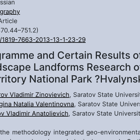
ssian
graphy
Article
470.44–751.2)
/1819-7663-2013-13-1-23-29
ramme and Certain Results o
scape Landforms Research o
rritory National Park ?Hvalyns
ov Vladimir Zinovievich
, Saratov State Universi
gina Natalia Valentinovna
, Saratov State Univer
ov Vladimir Anatolievich
, Saratov State Universi
le the methodology integrated geo-environmenta