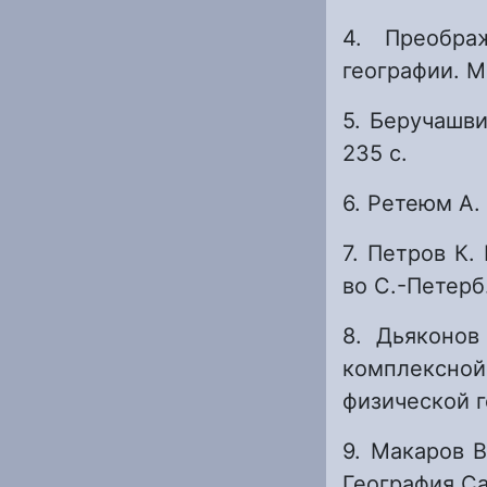
4. Преобра
географии. М.
5. Беручашви
235 с.
6. Ретеюм А.
7. Петров К.
во С.-Петерб.
8. Дьяконов
комплексно
физической г
9. Макаров В
География Са