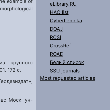
the example of
eLibrary.RU
 morphological
HAC list
CyberLeninka
DOAJ
RCSI
CrossRef
ROAD
Белый список
из крупного
1. 172 с.
SSU journals
Most requested articles
Геодезиздат»,
-во Моск. ун-