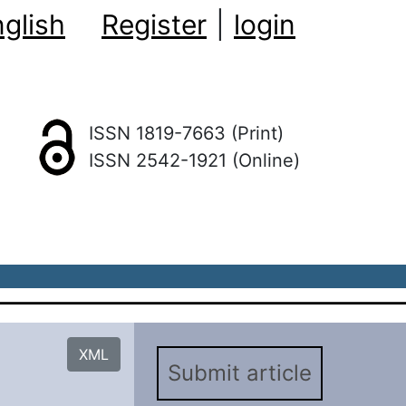
glish
Register
|
login
ISSN 1819-7663 (Print)
ISSN 2542-1921 (Online)
XML
Submit article