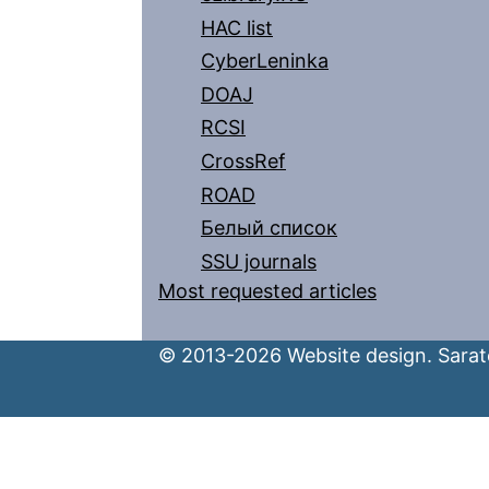
HAC list
CyberLeninka
DOAJ
RCSI
CrossRef
ROAD
Белый список
SSU journals
Most requested articles
© 2013-2026 Website design. Sarato