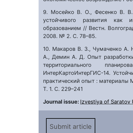
9. Мосейко В. О., Фесенко В. В
устойчивого развития как и
образованием // Вестн. Волгоград
2008. № 2. С. 78–85.
10. Макаров В. З., Чумаченко А. 
А., Демин А. Д. Опыт разработ
территориального планир
ИнтерКартоИнтерГИС-14. Устойч
практический опыт : материалы Ме
Т. 1. С. 229–241
Journal issue:
Izvestiya of Saratov U
Submit article