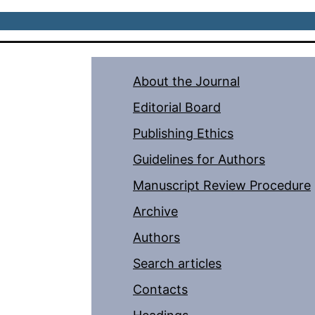
About the Journal
Editorial Board
Publishing Ethics
Guidelines for Authors
Manuscript Review Procedure
Archive
Authors
Search articles
Contacts