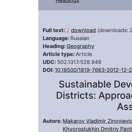
Headings
Full text:
download
(downloads: 
Language:
Russian
Heading:
Geography
Article type:
Article
UDC:
502.131.1:528.946
DOI:
10.18500/1819-7663-2012-12-
Sustainable Dev
Districts: Appro
As
Autors:
Makarov Vladimir Zinovievi
Khvorostukhin Dmitriy Pavl