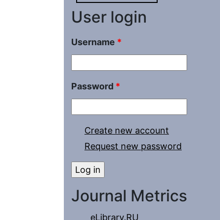
User login
Username
*
Password
*
Create new account
Request new password
Journal Metrics
eLibrary.RU