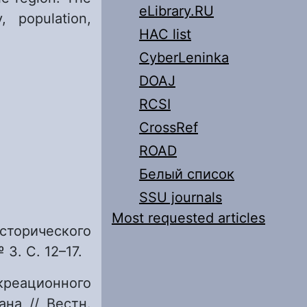
eLibrary.RU
, population,
HAC list
CyberLeninka
DOAJ
RCSI
CrossRef
ROAD
Белый список
SSU journals
Most requested articles
исторического
3. С. 12–17.
креационного
на // Вестн.