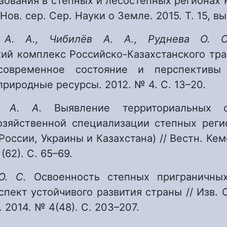
ования в степных и лесостепных регионах Р
 Нов. сер. Сер. Науки о Земле. 2015. Т. 15, вып
 А. А., Чибилёв А. А., Руднева О.
кий комплекс Российско-Казахстанского тра
современное состояние и перспективы 
природные ресурсы. 2012. № 4. С. 13–20.
ов А. А.
Выявление территориальных о
озяйственной специализации степных реги
России, Украины и Казахстана) // Вестн. Кеме
 (62). С. 65–69.
 О. С.
Освоенность степных приграничны
спект устойчивого развития страны // Изв. О
. 2014. № 4(48). С. 203–207.