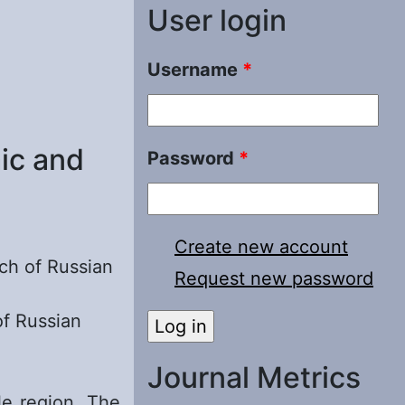
User login
Username
*
ic and
Password
*
Create new account
nch of Russian
Request new password
of Russian
Journal Metrics
le region. The