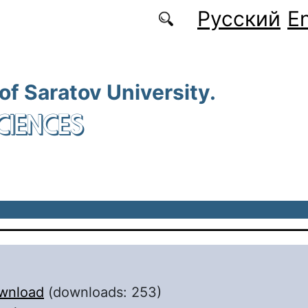
Русский
En
 of Saratov University.
CIENCES
wnload
(downloads: 253)