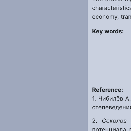
characterist
economy, trans
Key words:
Reference:
1. Чибилёв А
степеведения
2.
Соколов
потенциала 