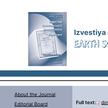
Skip to main content
Izvestiya
EARTH S
About the Journal
Full text:
do
Editorial Board