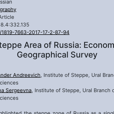
ssian
graphy
Article
38.4:332.135
/1819-7663-2017-17-2-87-94
teppe Area of Russia: Econom
Geographical Survey
ander Andreevich
, Institute of Steppe, Ural Bra
ciences
na Sergeevna
, Institute of Steppe, Ural Branch 
ciences
ighlighted the steppe zone of Russia as a sing