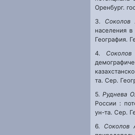
Оренбург. гос
3.
Соколов
населения в 
География. Ге
4.
Соколов
демографиче
казахстанско
та. Сер. Геог
5.
Руднева О
России : по
ун-та. Сер. Г
6.
Соколов 