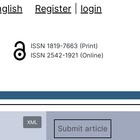
glish
Register
|
login
ISSN 1819-7663 (Print)
ISSN 2542-1921 (Online)
XML
Submit article