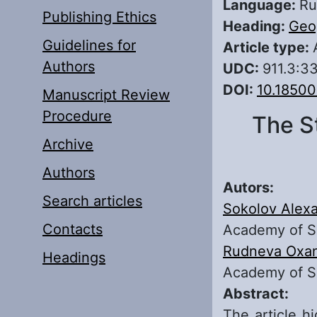
Language:
Ru
Publishing Ethics
Heading:
Geo
Guidelines for
Article type:
Authors
UDC:
911.3:3
DOI:
10.18500
Manuscript Review
Procedure
The S
Archive
Authors
Autors:
Search articles
Sokolov Alex
Contacts
Academy of S
Rudneva Oxa
Headings
Academy of S
Abstract:
The article h