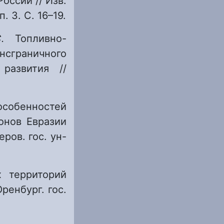
оссии // Изв.
. 3. С. 16–19.
 С.
Топливно-
нсграничного
развития //
собенностей
онов Евразии
ров. гос. ун-
х территорий
ренбург. гос.