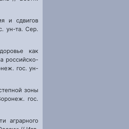
ия и сдвигов
. ун-та. Сер.
доровье как
а российско-
неж. гос. ун-
степной зоны
оронеж. гос.
ти аграрного