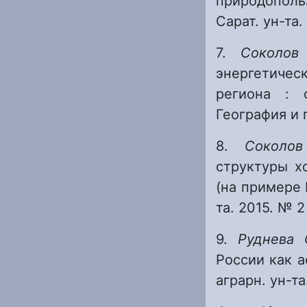
природопольз
Сарат. ун-та.
7.
Соколов
энергетичес
региона : 
География и 
8.
Сокол
структуры х
(на примере 
та. 2015. № 2
9.
Руднева
России как а
аграрн. ун-та