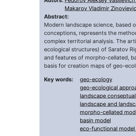
Autors:
Fedorov Aleksey Vasilievich
Makarov Vladimir Zinovievi
Abstract:
Modern landscape science, based o
conceptions, represents the methodo
complex territorial analysis. The a
ecological structures) of Saratov R
and features of morpho-cellated, ba
basis for creation maps of geo-ecol
Key words:
geo-ecology
geo-ecological appro
landscape conseptua
landscape and landsc
morpho-cellated mod
basin model
eco-functional model o