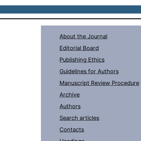
About the Journal
Editorial Board
Publishing Ethics
Guidelines for Authors
Manuscript Review Procedure
Archive
Authors
Search articles
Contacts