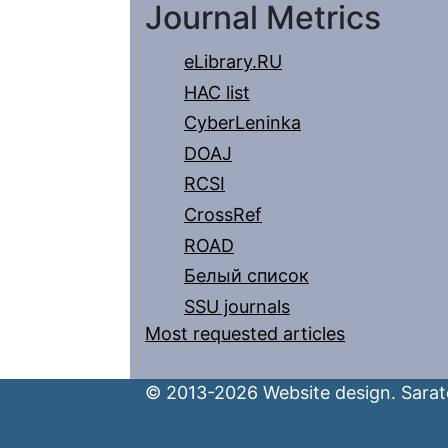
Journal Metrics
eLibrary.RU
HAC list
CyberLeninka
DOAJ
RCSI
CrossRef
ROAD
Белый список
SSU journals
Most requested articles
© 2013-2026 Website design. Sarato