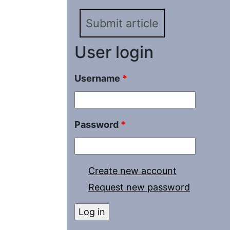
Submit article
User login
Username
*
Password
*
Create new account
Request new password