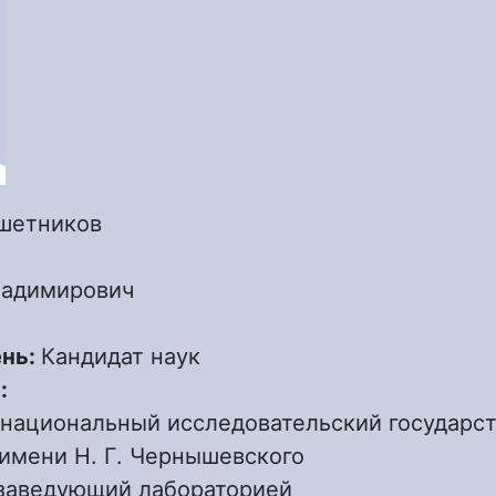
шетников
ладимирович
ень:
Кандидат наук
:
 национальный исследовательский государс
имени Н. Г. Чернышевского
заведующий лабораторией