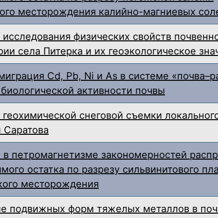
ого месторождения калийно-магниевых сол
 исследования физических свойств почвенн
рии села Питерка и их геоэкологическое зна
миграция Cd, Pb, Ni и As в системе «почва–р
биологической активности почвы
 геохимической снеговой съемки локального
 Саратова
 в петромагнетизме закономерностей расп
мого остатка по разрезу сильвинитового пл
кого месторождения
е подвижных форм тяжелых металлов в по