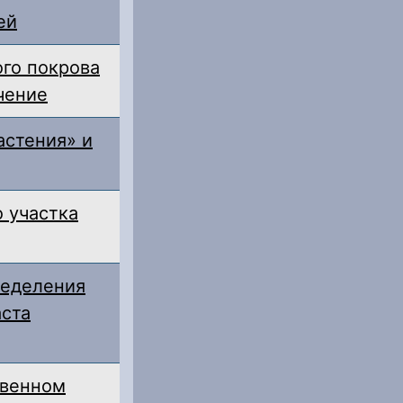
ей
ого покрова
чение
астения» и
 участка
ределения
аста
чвенном