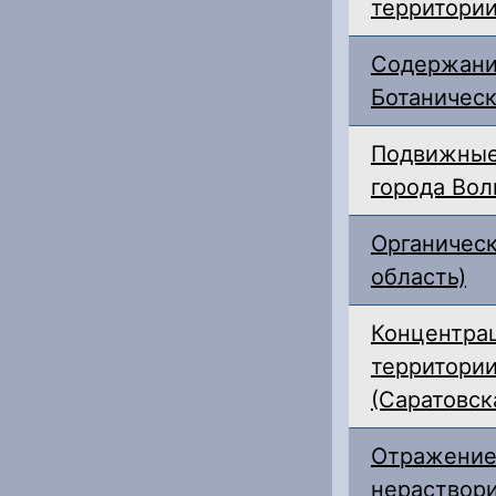
территории
Содержани
Ботаническ
Подвижные
города Вол
Органическ
область)
Концентра
территори
(Саратовск
Отражение
нераствори