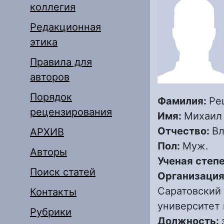
коллегия
Редакционная
этика
Правила для
авторов
Порядок
Фамилия:
Ре
рецензирования
Имя:
Михаил
Отчество:
В
АРХИВ
Пол:
Муж.
Авторы
Ученая степ
Поиск статей
Организация
Саратовский
Контакты
университет 
Рубрики
Должность: