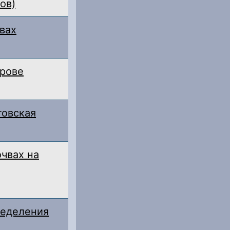
ов)
вах
рове
товская
чвах на
ределения