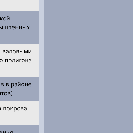
ской
мышленных
и валовыми
о полигона
в в районе
атов)
о покрова
ения