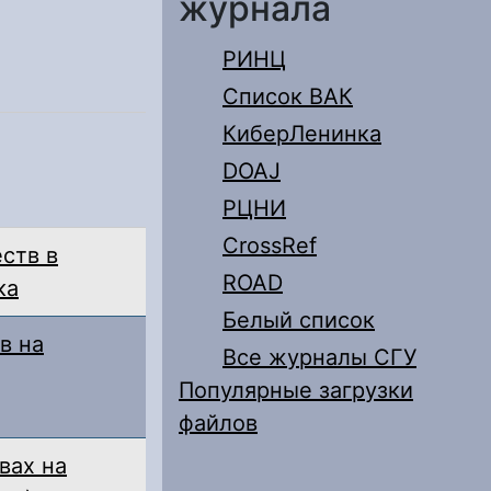
журнала
РИНЦ
Список ВАК
КиберЛенинка
DOAJ
РЦНИ
CrossRef
ств в
ROAD
ка
Белый список
в на
Все журналы СГУ
Популярные загрузки
файлов
вах на