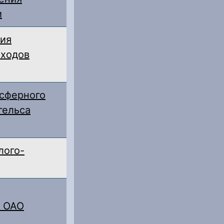
и
ния
тходов
осферного
гельса
лого-
я ОАО