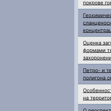
покрове го
Геохимичес
сланценос
концентра
Оценка за
формами тя
захоронени
Петро- и т
полигона с
Особенност
на террито
О перспект