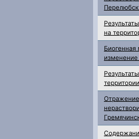
Перелюбск
Результаты
на террито
Биогенная 
изменение 
Результаты
территории
Отражение
нераствори
Гремячинс
Содержани