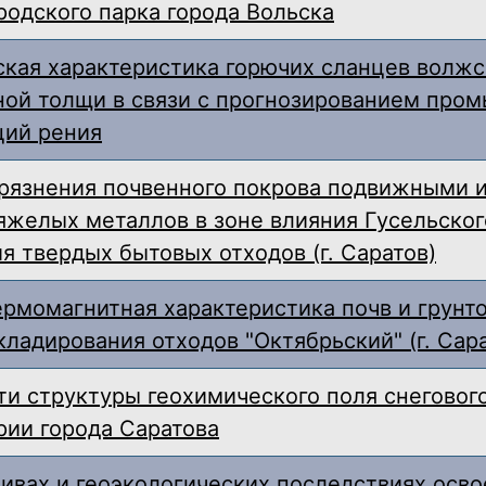
родского парка города Вольска
кая характеристика горючих сланцев волж
ной толщи в связи с прогнозированием про
ций рения
грязнения почвенного покрова подвижными 
желых металлов в зоне влияния Гусельског
я твердых бытовых отходов (г. Саратов)
ермомагнитная характеристика почв и грунто
кладирования отходов "Октябрьский" (г. Сар
и структуры геохимического поля снеговог
рии города Саратова
ивах и геоэкологических последствиях осво