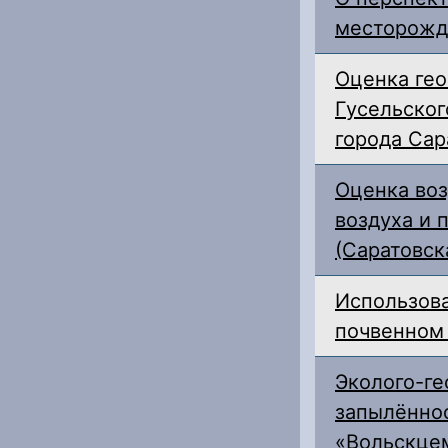
месторожде
Оценка гео
Гусельског
города Сар
Оценка воз
воздуха и 
(Саратовск
Использова
почвенном
Эколого-ге
запылённос
«Вольскце