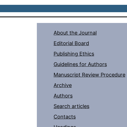
About the Journal
Editorial Board
Publishing Ethics
Guidelines for Authors
Manuscript Review Procedure
Archive
Authors
Search articles
Contacts