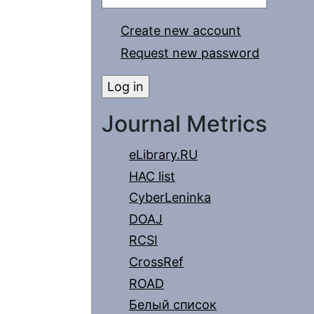
Create new account
Request new password
Journal Metrics
eLibrary.RU
HAC list
CyberLeninka
DOAJ
RCSI
CrossRef
ROAD
Белый список