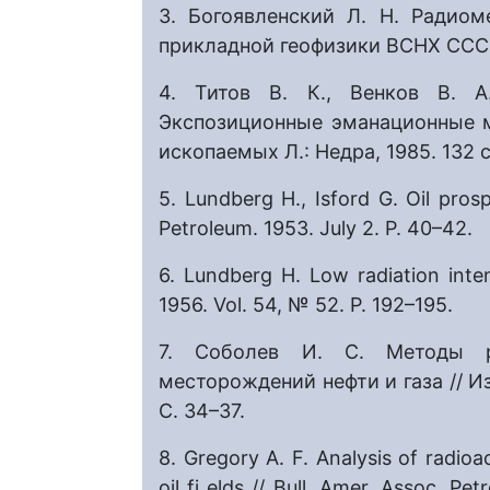
3. Богоявленский Л. Н. Радиом
прикладной геофизики ВСНХ СССР. 
4. Титов В. К., Венков В. А
Экспозиционные эманационные 
ископаемых Л.: Недра, 1985. 132 с
5. Lundberg H., Isford G. Oil pros
Petroleum. 1953. July 2. P. 40–42.
6. Lundberg H. Low radiation intens
1956. Vol. 54, № 52. P. 192–195.
7. Соболев И. С. Методы р
месторождений нефти и газа // Изв
C. 34–37.
8. Gregory A. F. Analysis of radioa
oil fi elds // Bull. Amer. Assoc. Pe