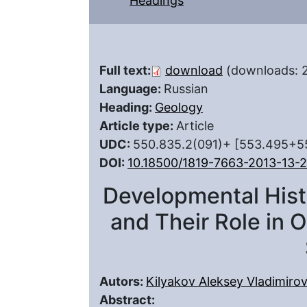
Headings
Full text:
download
(downloads: 
Language:
Russian
Heading:
Geology
Article type:
Article
UDC:
550.835.2(091)+ [553.495+55
DOI:
10.18500/1819-7663-2013-13-
Developmental His
and Their Role in O
Autors:
Kilyakov Aleksey Vladimirov
Abstract: