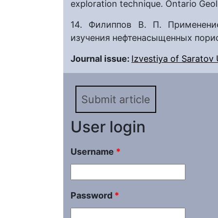
exploration technique. Ontario Geol
14. Филиппов В. П. Применени
изучения нефтенасыщенных порист
Journal issue:
Izvestiya of Saratov U
Submit article
User login
Username
*
Password
*