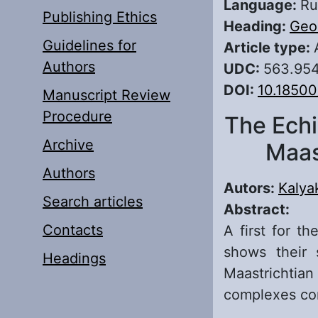
Language:
Ru
Publishing Ethics
Heading:
Geo
Guidelines for
Article type:
Authors
UDC:
563.954
DOI:
10.18500
Manuscript Review
Procedure
The Echi
Archive
Maas
Authors
Autors:
Kalya
Search articles
Abstract:
Contacts
A first for t
shows their s
Headings
Maastrichti
complexes co