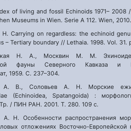
ndex of living and fossil Echinoids 1971– 2008 
chen Museums in Wien. Serie A 112. Wien, 2010.
. H. Carrying on regardless: the echinoid genu
 – Tertiary boundary // Lethaia. 1998. Vol. 31. 
ская Н. А., Москвин М. М. Эхиноид
овой фауны Северного Кавказа и 
т, 1959. С. 237–304.
 А. В., Соловьев А. Н. Морские еж
idae (Echinoidea, Spatangoida) : морфолог
Тр. / ПИН РАН. 2001. Т. 280. 109 с.
в А. Н. Особенности распространения мо
ловых отложениях Восточно-Европейской 