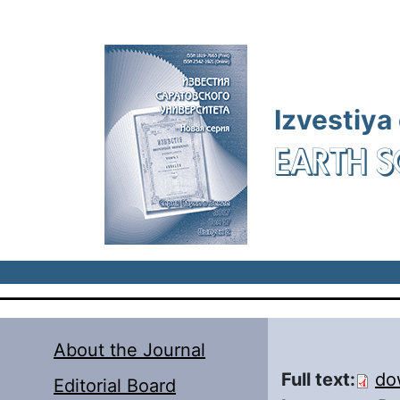
Skip to main content
Izvestiya
EARTH S
About the Journal
Full text:
do
Editorial Board