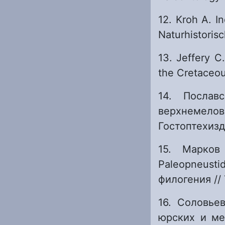
12. Kroh A. I
Naturhistoris
13. Jeffery C
the Cretaceous
14. Послав
верхнемел
Гостоптехизда
15. Марков
Paleopneust
филогения // 
16. Соловье
юрских и ме