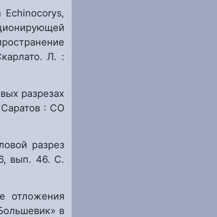
Echinocorys,
ционирующей
ространение
арлато. Л. :
овых разрезах
 Саратов : СО
еловой разрез
, вып. 46. С.
ые отложения
«Большевик» в