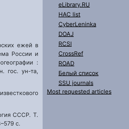
eLibrary.RU
HAC list
CyberLeninka
DOAJ
RCSI
рских ежей в
CrossRef
ема России и
огеографии :
ROAD
. гос. ун-та,
Белый список
SSU journals
Most requested articles
известкового
огия СССР. Т.
3–579 с.