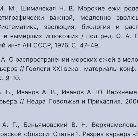
М. М., Шиманская Н. В. Морские ежи рода 
атиграфически важной, медленно эволю
Систематика, эволюция, биология и расп
 и вымерших иглокожих / под ред. О. А. Ск
й ин-т АН СССР, 1976. С. 47–49.
. А. О распространении морских ежей в мел
ьеров // Геологи ХХI века : материалы конф.
. 9–10.
. Б., Иванов А. В., Иванов А. Ю. Верхнем
рьера // Недра Поволжья и Прикаспия, 2006
 А. Г., Беньямовский В. Н. Верхнемелов
овской области. Статья 1. Разрез карьера 