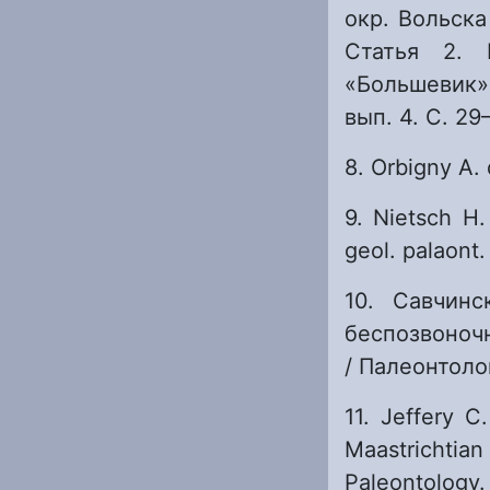
окр. Вольска 
Статья 2. 
«Большевик» 
вып. 4. С. 29
8. Orbigny A. 
9. Nietsch H.
geol. palaont.
10. Савчин
беспозвоноч
/ Палеонтоло
11. Jeffery C
Maastrichtia
Paleontology. 