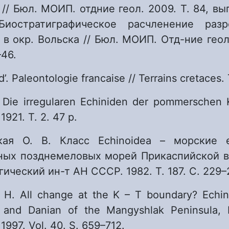
// Бюл. МОИП. отдние геол. 2009. Т. 84, вып
Биостратиграфическое расчленение разр
в окр. Вольска // Бюл. МОИП. Отд-ние геол.
–46.
d’. Paleontologie francaise // Terrains cretaces. 
 Die irregularen Echiniden der pommerschen 
 1921. T. 2. 47 p.
ская О. В. Класс Echinoidea – морские 
ных позднемеловых морей Прикаспийской вп
гический ин-т АН СССР. 1982. Т. 187. С. 229–
. H. All change at the K – T boundary? Echi
n and Danian of the Mangyshlak Peninsula, 
1997. Vol. 40. S. 659–712.