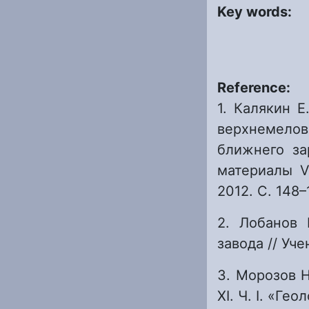
Key words:
Reference:
1. Калякин 
верхнемелов
ближнего за
материалы VI
2012. С. 148–
2. Лобанов 
завода // Уче
3. Морозов Н
XI. Ч. I. «Ге