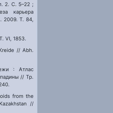
. 2. С. 5–22 ;
еза карьера
 2009. Т. 84,
T. VI, 1853.
Kreide // Abh.
ежи : Атлас
адины // Тр.
240.
noids from the
Kazakhstan //