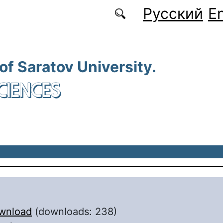
Русский
En
 of Saratov University.
CIENCES
wnload
(downloads: 238)