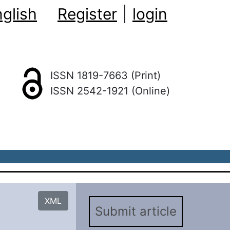
glish
Register
|
login
ISSN 1819-7663 (Print)
ISSN 2542-1921 (Online)
XML
Submit article