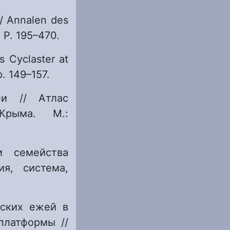
// Annalen des
 P. 195–470.
s Cyclaster at
p. 149–157.
еи // Атлас
Крыма. М.:
и семейства
ия, система,
рских ежей в
платформы //