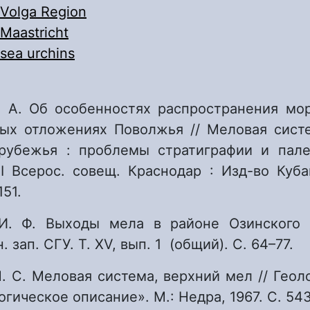
Volga Region
Maastricht
sea urchins
Е. А. Об особенностях распространения мо
ых отложениях Поволжья // Меловая сист
рубежья : проблемы стратиграфии и пале
 Всерос. совещ. Краснодар : Изд-во Кубан
151.
И. Ф. Выходы мела в районе Озинского 
н. зап. СГУ. Т. XV, вып. 1 (общий). С. 64–77.
. С. Меловая система, верхний мел // Геол
ологическое описание». М.: Недра, 1967. С. 54