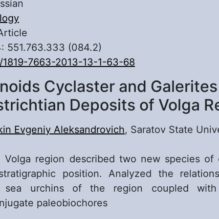
ssian
logy
Article
: 551.763.333 (084.2)
/1819-7663-2013-13-1-63-68
noids Cyclaster and Galerites
trichtian Deposits of Volga R
kin Evgeniy Aleksandrovich
, Saratov State Univ
he Volga region described two new species of
tratigraphic position. Analyzed the relations
an sea urchins of the region coupled with
njugate paleobiochores