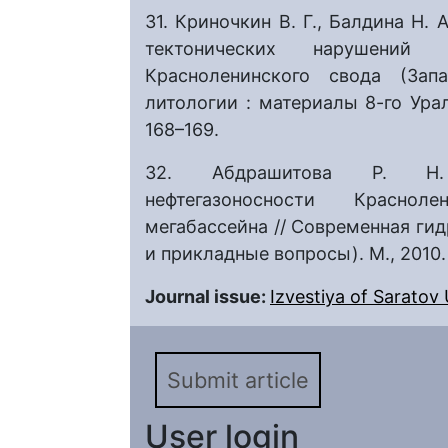
31. Криночкин В. Г., Балдина Н.
тектонических нарушений
Красноленинского свода (Зап
литологии : материалы 8-го Урал
168–169.
32. Абдрашитова Р. Н. П
нефтегазоносности Краснол
мегабассейна // Современная гид
и прикладные вопросы). М., 2010.
Journal issue:
Izvestiya of Saratov U
Submit article
User login