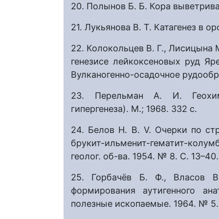
20. Полынов Б. Б. Кора выветриван
21. Лукьянова В. Т. Катагенез в ор
22. Колокольцев В. Г., Лисицына
генезисе лейкоксеновых руд Яр
Вулканогенно-осадочное рудообра
23. Перельман А. И. Геохим
гипергенеза). М.; 1968. 332 с.
24. Белов Н. В. V. Очерки по ст
брукит-ильменит-гематит-колум
геолог. об-ва. 1954. № 8. С. 13–40.
25. Горбачёв Б. Ф., Власов В
формирования аутигенного ана
полезные ископаемые. 1964. № 5. 