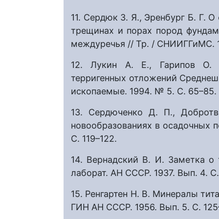
11. Сердюк З. Я., Эренбург Б. Г.
трещинах и порах пород фундам
междуречья // Тр. / СНИИГГиМС. 19
12. Лукин А. Е., Гарипов О.
терригенных отложений Среднеши
ископаемые. 1994. № 5. С. 65–85.
13. Сердюченко Д. П., Доброт
новообразованиях в осадочных по
С. 119–122.
14. Вернадский В. И. Заметка о 
лаборат. АН СССР. 1937. Вып. 4. С
15. Ренгартен Н. В. Минералы тит
ГИН АН СССР. 1956. Вып. 5. С. 125