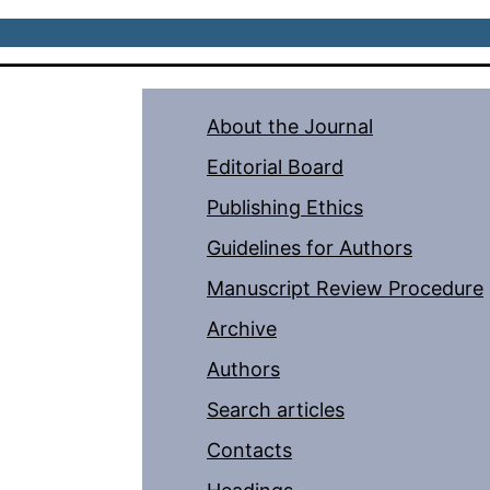
About the Journal
Editorial Board
Publishing Ethics
Guidelines for Authors
Manuscript Review Procedure
Archive
Authors
Search articles
Contacts