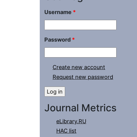
Username
*
Password
*
Create new account
Request new password
Journal Metrics
eLibrary.RU
HAC list