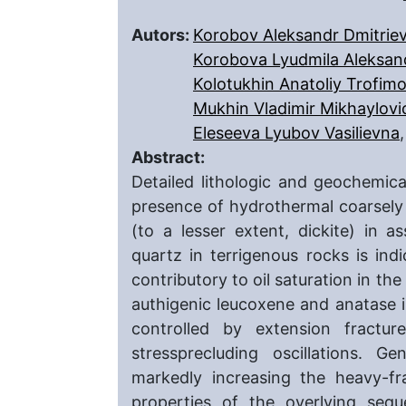
Autors:
Korobov Aleksandr Dmitriev
Korobova Lyudmila Aleksa
Kolotukhin Anatoliy Trofim
Mukhin Vladimir Mikhaylovi
Eleseeva Lyubov Vasilievna
Abstract:
Detailed lithologic and geochemic
presence of hydrothermal coarsely la
(to a lesser extent, dickite) in 
quartz in terrigenous rocks is ind
contributory to oil saturation in t
authigenic leucoxene and anatase 
controlled by extension fractur
stressprecluding oscillations. 
markedly increasing the heavy-fra
properties of the overlying seq