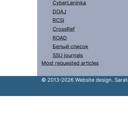
CyberLeninka
DOAJ
RCSI
CrossRef
ROAD
Белый список
SSU journals
Most requested articles
© 2013-2026 Website design. Sarato