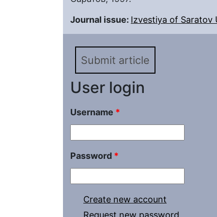
Journal issue:
Izvestiya of Saratov U
Submit article
User login
Username
*
Password
*
Create new account
Request new password