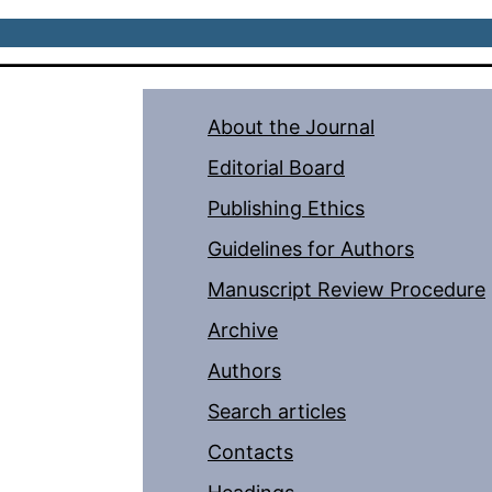
About the Journal
Editorial Board
Publishing Ethics
Guidelines for Authors
Manuscript Review Procedure
Archive
Authors
Search articles
Contacts