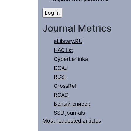
Journal Metrics
eLibrary.RU
HAC list
CyberLeninka
DOAJ
RCSI
CrossRef
ROAD
Белый список
SSU journals
Most requested articles