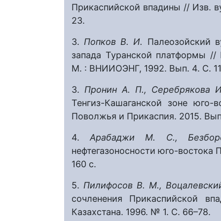
Прикаспийской впадины // Изв. ву
23.
3.
Попков В. И.
Палеозойский в
запада Туранской платформы //
М. : ВНИИОЭНГ, 1992. Вып. 4. С. 11
3.
Пронин А. П., Серебрякова И
Тенгиз-Кашаганской зоне юго-
Поволжья и Прикаспия. 2015. Вып.
4.
Арабаджи М. С., Безбор
нефтегазоносности юго-востока П
160 с.
5.
Пилифосов В. М., Воцалевский
сочленения Прикаспийской впа
Казахстана. 1996. № 1. С. 66–78.