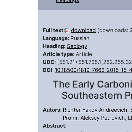
Headings
Full text:
download
(downloads: 
Language:
Russian
Heading:
Geology
Article type:
Article
UDC:
[551.21+551.735.1(282.255.32
DOI:
10.18500/1819-7663-2015-15-
The Early Carboni
Southeastern P
Autors:
Richter Yakov Andreevich
,
Pronin Aleksey Petrovich
, 
Abstract: