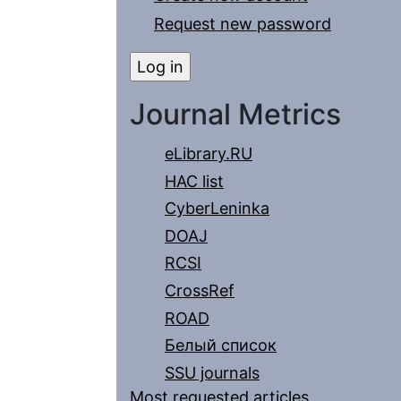
Request new password
Journal Metrics
eLibrary.RU
HAC list
CyberLeninka
DOAJ
RCSI
CrossRef
ROAD
Белый список
SSU journals
Most requested articles