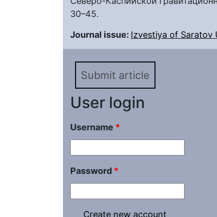
Северо-Каспийской гравитационно
30–45.
Journal issue:
Izvestiya of Saratov U
Submit article
User login
Username
*
Password
*
Create new account