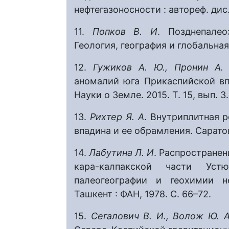
нефтегазоносности : автореф. дис. 
11.
Попков В. И
. Позднепалео
Геология, география и глобальная 
12.
Гужиков А. Ю., Пронин А.
аномалий юга Прикаспийской впад
Науки о Земле. 2015. Т. 15, вып. 3.
13.
Рихтер Я. А
. Внутриплитная 
впадина и ее обрамления. Саратов 
14.
Лабутина Л. И
. Распространен
кара-калпакской части Уст
палеогеографии и геохимии не
Ташкент : ФАН, 1978. С. 66–72.
15.
Сегалович В. И., Волож Ю. А