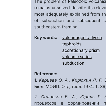
The problem of Paleozoic volcanis
remains unsolved despite its relev
most adequately explained from th
of subduction and subsequent co
southeastern framing.
Key words:
volcanogenic flysch
tephroids
accretionary prism
volcanic series
subduction
Reference:
1.
Карцева О. А., Кирюхин Л. Г
. 
Бюл. МОИП. Отд. геол. 1974. Т. 39, 
2.
Соловьев Б. А., Юрель Г. 
процессов в формировании п