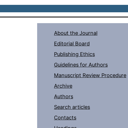
About the Journal
Editorial Board
Publishing Ethics
Guidelines for Authors
Manuscript Review Procedure
Archive
Authors
Search articles
Contacts