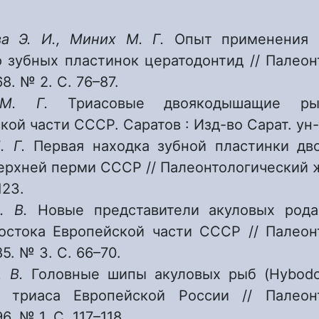
ва Э. И., Миних М. Г.
Опыт применения 
 зубных пластинок цератодонтид // Палеон
8. № 2. С. 76–87.
 М. Г.
Триасовые двоякодышащие ры
ой части СССР. Саратов : Изд-во Сарат. ун-та
. Г.
Первая находка зубной пластинки д
ерхней перми СССР // Палеонтологический 
123.
. В.
Новые представители акуловых род
остока Европейской части СССР // Палеон
5. № 3. С. 66–70.
. В.
Головные шипы акуловых рыб (Hybodon
о триаса Европейской России // Палеон
6. № 1. С. 117–118.