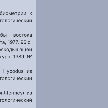
биометрии к
тологический
бы востока
, 1977. 96 с.
воякодышащей
журн. 1989. №
а Hybodus из
тологический
tiformes) из
тологический