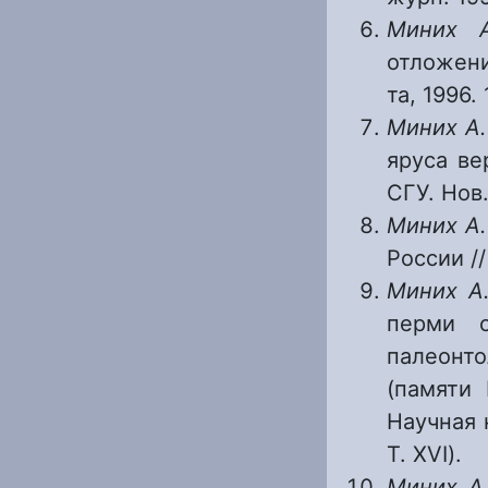
Миних 
отложени
та, 1996.
Миних А.
яруса ве
СГУ. Нов. 
Миних А.
России //
Миних А
перми с
палеонт
(памяти 
Научная 
Т. XVI).
Миних А