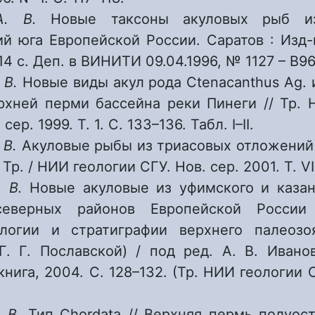
А. В.
Новые таксоны акуловых рыб и
й юга Европейской России. Саратов : Изд-
 14 с. Деп. в ВИНИТИ 09.04.1996, № 1127 – В96
 В.
Новые виды акул рода Ctenacanthus Ag. 
рхней перми бассейна реки Пинеги // Тр. 
сер. 1999. Т. 1. С. 133–136. Табл. I–II.
 В.
Акуловые рыбы из триасовых отложений
 Тр. / НИИ геологии СГУ. Нов. сер. 2001. Т. VII
. В.
Новые акуловые из уфимского и казан
еверных районов Европейской России
ологии и стратиграфии верхнего палеоз
Г. Г. Пославской) / под ред. А. В. Ивано
книга, 2004. С. 128–132. (Тр. НИИ геологии С
. В.
Тип Chordata // Верхняя пермь полуос