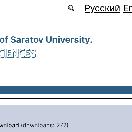
Русский
En
 of Saratov University.
CIENCES
wnload
(downloads: 272)