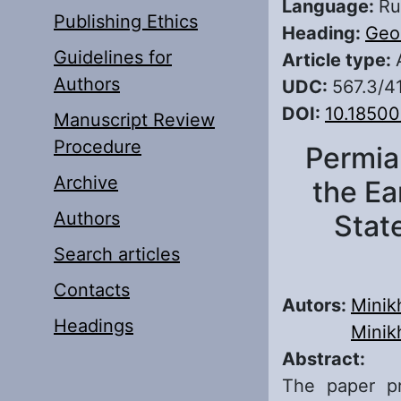
Language:
Ru
Publishing Ethics
Heading:
Geo
Guidelines for
Article type:
Authors
UDC:
567.3/4
DOI:
10.18500
Manuscript Review
Procedure
Permia
Archive
the Ea
Authors
State
Search articles
Contacts
Autors:
Minikh
Headings
Minik
Abstract:
The paper pr