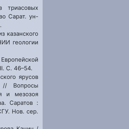
з триасовых
во Сарат. ун-
.
из казанского
НИИ геологии
 Европейской
I. C. 46–54.
ского ярусов
 // Вопросы
оя и мезозоя
ва. Саратов :
ГУ. Нов. сер.
трова Канин /