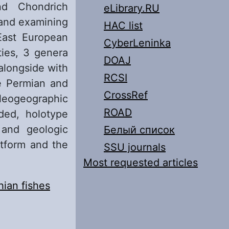
nd Chondrich
eLibrary.RU
 and examining
HAC list
East European
CyberLeninka
ties, 3 genera
DOAJ
alongside with
RCSI
he Permian and
CrossRef
ogeographic
ROAD
ded, holotype
 and geologic
Белый список
atform and the
SSU journals
Most requested articles
hian fishes