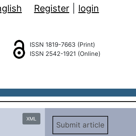
glish
Register
|
login
ISSN 1819-7663 (Print)
ISSN 2542-1921 (Online)
XML
Submit article