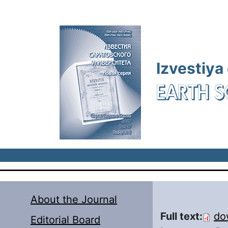
Skip to main content
Izvestiya
EARTH S
About the Journal
Full text:
do
Editorial Board