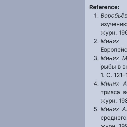
Reference:
Воробьё
изучению
журн. 196
Миних
Европейск
Миних М
рыбы в в
1. С. 121–
Миних А
триаса в
журн. 198
Миних А
среднег
журн. 199