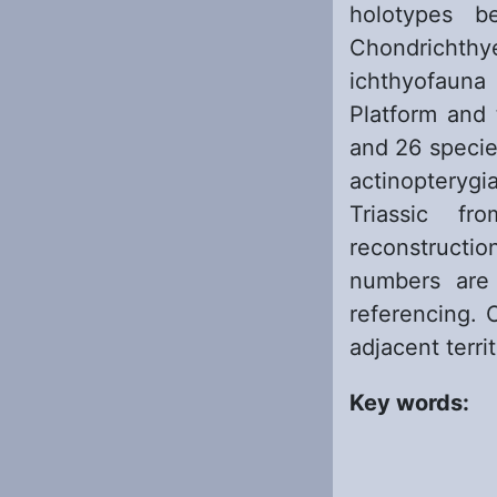
holotypes b
Chondrichthye
ichthyofauna
Platform and 
and 26 specie
actinopterygi
Triassic f
reconstructi
numbers are 
referencing. 
adjacent terri
Key words: