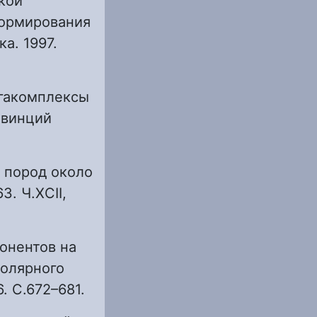
кой
формирования
а. 1997.
егакомплексы
овинций
 пород около
3. Ч.XCII,
онентов на
олярного
6. С.672–681.