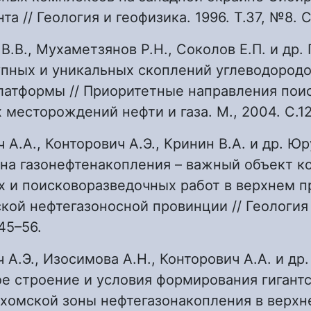
а // Геология и геофизика. 1996. Т.37, №8. С
 В.В., Мухаметзянов Р.Н., Соколов Е.П. и др
пных и уникальных скоплений углеводородо
латформы // Приоритетные направления пои
 месторождений нефти и газа. М., 2004. С.12
ч А.А., Конторович А.Э., Кринин В.А. и др. Ю
она газонефтенакопления – важный объект к
х и поисковоразведочных работ в верхнем п
кой нефтегазоносной провинции // Геология 
45–56.
 А.Э., Изосимова А.Н., Конторович А.А. и др.
е строение и условия формирования гигант
хомской зоны нефтегазонакопления в верхн