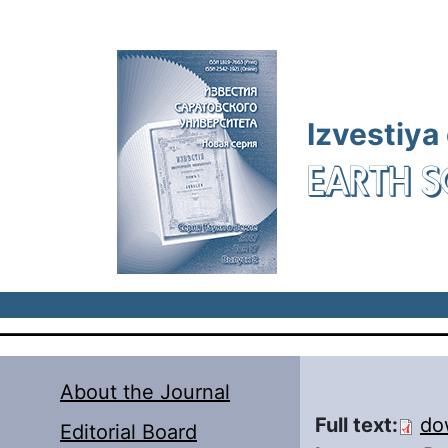
Skip to main content
Izvestiya
EARTH S
About the Journal
Full text:
do
Editorial Board