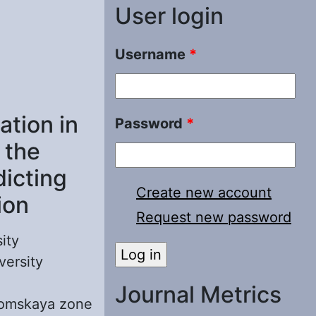
User login
Username
*
tion in
Password
*
 the
dicting
Create new account
ion
Request new password
ity
versity
Journal Metrics
homskaya zone