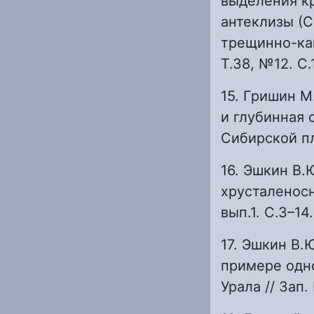
выделения к
антеклизы (С
трещинно-кав
Т.38, №12. С.
15. Гришин М
и глубинная
Сибирской пл
16. Эшкин В
хрусталеносны
вып.1. С.3–14.
17. Эшкин В
примере одн
Урала // Зап.