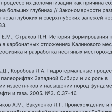
 процессе их доломитизации как причина с
на больших глубинах // Закономерности ра
гноза глубоких и сверхглубоких залежей нефт
33.
 Е.М., Страхов П.Н. История формирования 
а в карбонатных отложениях Калинового ме
 геофизика и разработка нефтяных месторожд
А.Д., Коробова Л.А. Гидротермальные процес
палеорифтах Западной Сибири и их роль в
ии известняков и насыщении пород фундам
ефти и газа. 2005. №3. С.37–46.
иков А.М., Вакуленко Л.Г. Происхождение и