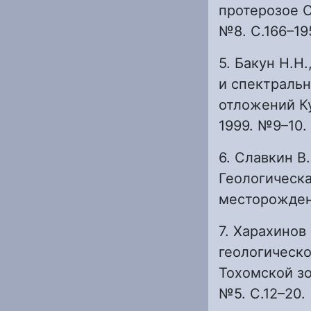
протерозое С
№8. С.166–19
5. Бакун Н.Н.
и спектральн
отложений Ку
1999. №9–10.
6. Славкин В.
Геологическ
месторождения
7. Харахинов
геологическ
Тохомской зо
№5. С.12–20.