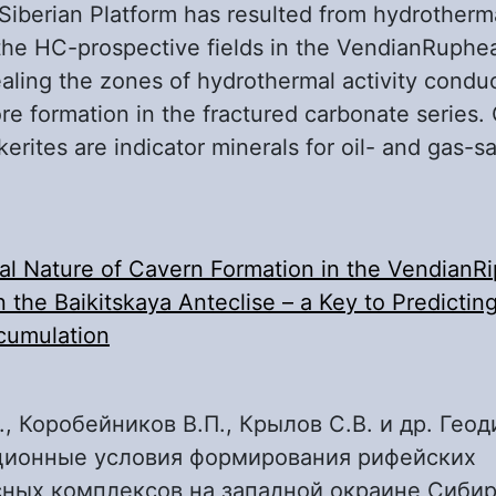
Siberian Platform has resulted from hydrothermal
 the HC-prospective fields in the VendianRuphea
aling the zones of hydrothermal activity conduc
re formation in the fractured carbonate series.
erites are indicator minerals for oil- and gas-s
l Nature of Cavern Formation in the VendianR
n the Baikitskaya Anteclise – a Key to Predictin
cumulation
С., Коробейников В.П., Крылов С.В. и др. Ге
ционные условия формирования рифейских
сных комплексов на западной окраине Сибир