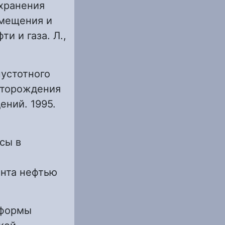
охранения
змещения и
и и газа. Л.,
пустотного
сторождения
ений. 1995.
сы в
ента нефтью
 формы