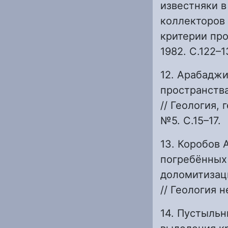
известняки в
коллекторов 
критерии про
1982. С.122–1
12. Арабаджи
пространств
// Геология,
№5. С.15–17.
13. Коробов 
погребённых 
доломитизац
// Геология н
14. Пустыльн