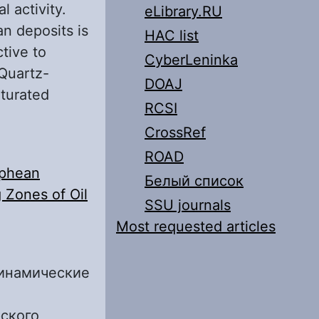
 activity.
eLibrary.RU
n deposits is
HAC list
tive to
CyberLeninka
 Quartz-
DOAJ
aturated
RCSI
CrossRef
ROAD
iphean
Белый список
g Zones of Oil
SSU journals
Most requested articles
одинамические
ского