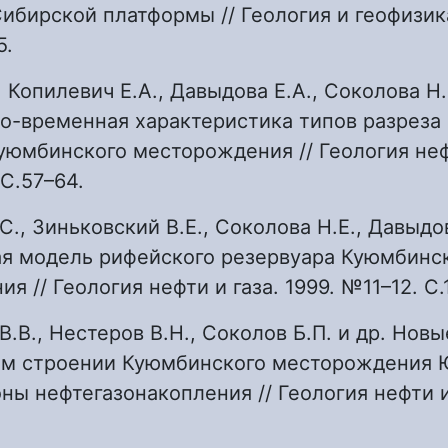
ибирской платформы // Геология и геофизика.
5.
, Копилевич Е.А., Давыдова Е.А., Соколова Н
о-временная характеристика типов разреза
юмбинского месторождения // Геология нефт
 С.57–64.
С., Зиньковский В.Е., Соколова Н.Е., Давыдо
ая модель рифейского резервуара Куюмбинс
 // Геология нефти и газа. 1999. №11–12. С.
 В.В., Нестеров В.Н., Соколов Б.П. и др. Нов
ом строении Куюмбинского месторождения 
ны нефтегазонакопления // Геология нефти и