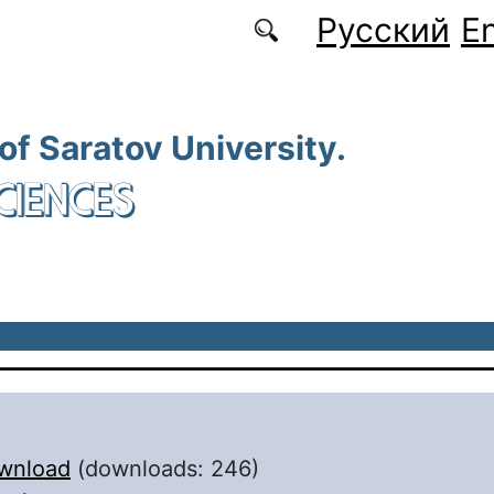
Русский
En
 of Saratov University.
CIENCES
wnload
(downloads: 246)