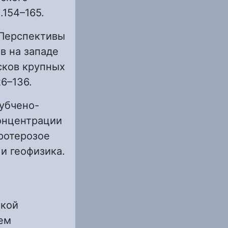
.154–165.
. Перспективы
в на западе
сков крупных
6–136.
рубчено-
онцентрации
ротерозое
и геофизика.
ской
ем