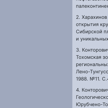
палеконтинент
2. Харахинов
открытия кру
Сибирской п
и уникальных
3. Конторови
Тохомская з
региональны
Лено-Тунгусс
1988. №11. С.
4. Конторович
Геологическо
Юрубчено-То