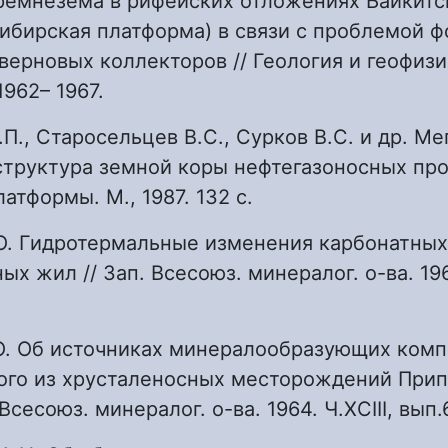
ремнезёма в рифейских отложениях Байкитс
ибирская платформа) в связи с проблемой 
ерновых коллекторов // Геология и геофизик
1962– 1967.
.П., Старосельцев В.С., Сурков В.С. и др. М
 структура земной коры нефтегазоносных пр
атформы. М., 1987. 132 с.
.Ю. Гидротермальные изменения карбонатных
х жил // Зап. Всесоюз. минералог. о-ва. 196
.Ю. Об источниках минералообразующих комп
ого из хрусталеносных месторождений Прип
 Всесоюз. минералог. о-ва. 1964. Ч.XCIII, вып.