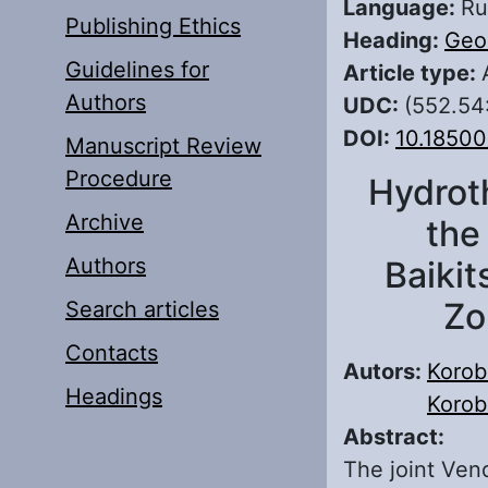
Language:
Ru
Publishing Ethics
Heading:
Geo
Guidelines for
Article type:
Authors
UDC:
(552.54
DOI:
10.1850
Manuscript Review
Procedure
Hydrot
Archive
the
Authors
Baikit
Zo
Search articles
Contacts
Autors:
Korob
Headings
Korob
Abstract:
The joint Ven