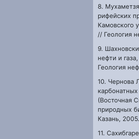
8. Мухаметзя
рифейских п
Камовского 
// Геология н
9. Шахновск
нефти и газа
Геология нефт
10. Чернова 
карбонатных
(Восточная С
природных би
Казань, 2005
11. Сахибгар