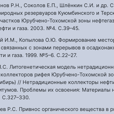
нов Р.Н., Соколов Е.П., Шлёнкин С.И. и др. 
риродных резервуаров Куюмбинского и Терс
участков Юрубчено-Тохомской зоны нефтега
ефти и газа. 2003. №4. С.39–45.
ий И.М., Копылова О.Ю. Формирование мест
, связанных с зонами перерывов в осадконак
и и газа. 1999. №5–6. С.22–27.
Л.С. Литогенетическая модель нетрадицион
 коллекторов рифея Юрубчено-Тохомской з
ибирь) // Нетрадиционные коллекторы нефти,
тумов. Проблемы их освоения: Материалы н
. С.327–330.
еев Р.С. Привнос органического вещества в 