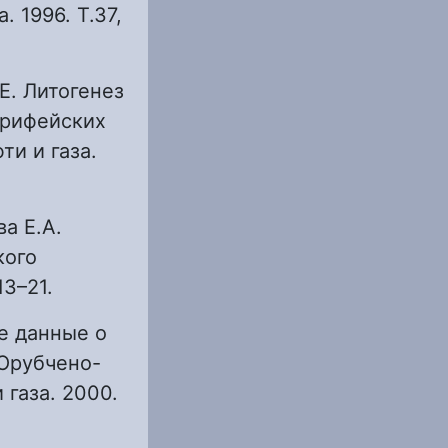
 1996. Т.37,
.Е. Литогенез
 рифейских
и и газа.
ва Е.А.
кого
13–21.
ые данные о
Юрубчено-
 газа. 2000.