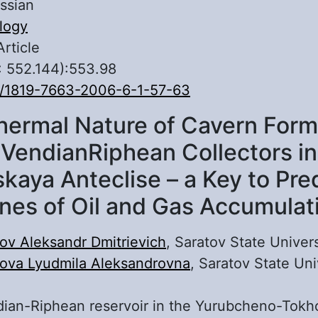
ssian
logy
Article
: 552.144):553.98
0/1819-7663-2006-6-1-57-63
hermal Nature of Cavern Forma
 VendianRiphean Collectors in
skaya Anteclise – a Key to Pre
nes of Oil and Gas Accumulat
ov Aleksandr Dmitrievich
, Saratov State Univers
ova Lyudmila Aleksandrovna
, Saratov State Uni
dian-Riphean reservoir in the Yurubcheno-Tok