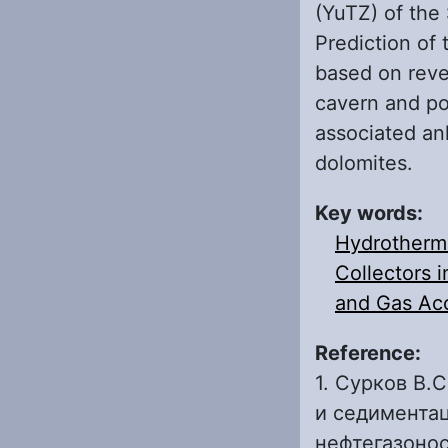
(YuTZ) of the 
Prediction of
based on reve
cavern and po
associated ank
dolomites.
Key words:
Hydrotherma
Collectors i
and Gas Ac
Reference:
1. Сурков В.
и седимента
нефтегазоно