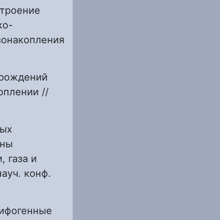
Строение
ко-
зонакопления
орождений
оплении //
ных
оны
 газа и
ауч. конф.
рифогенные