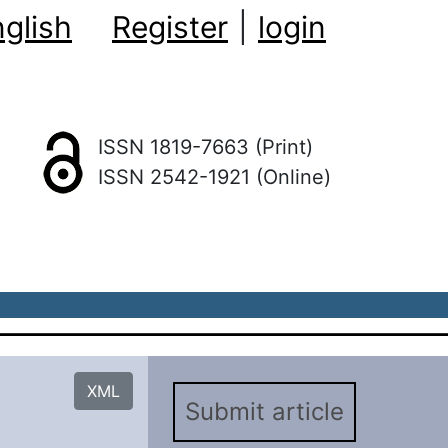
glish
Register
|
login
ISSN 1819-7663 (Print)
ISSN 2542-1921 (Online)
XML
Submit article