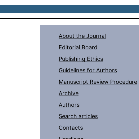
About the Journal
Editorial Board
Publishing Ethics
Guidelines for Authors
Manuscript Review Procedure
Archive
Authors
Search articles
Contacts