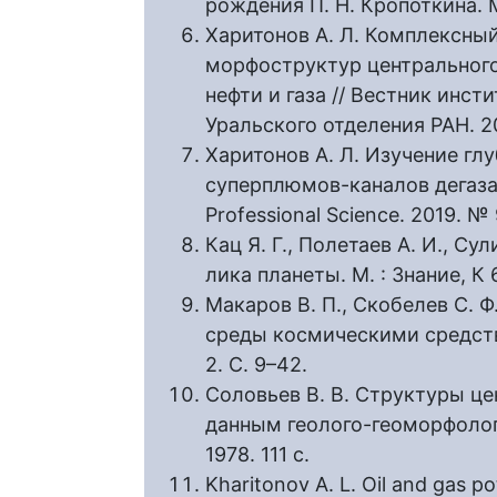
рождения П. Н. Кропоткина. М
Харитонов А. Л. Комплексны
морфоструктур центрального
нефти и газа // Вестник инст
Уральского отделения РАН. 20
Харитонов А. Л. Изучение г
суперплюмов-каналов дегазаци
Professional Science. 2019. № 
Кац Я. Г., Полетаев А. И., С
лика планеты. М. : Знание, К 6
Макаров В. П., Скобелев С. Ф
среды космическими средства
2. С. 9–42.
Соловьев В. В. Структуры ц
данным геолого-геоморфолог
1978. 111 с.
Kharitonov A. L. Oil and gas po