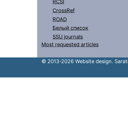
RCSI
CrossRef
ROAD
Белый список
SSU journals
Most requested articles
© 2013-2026 Website design. Sarato