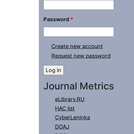
Password
*
Create new account
Request new password
Journal Metrics
eLibrary.RU
HAC list
CyberLeninka
DOAJ