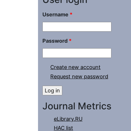
Username
*
Password
*
Create new account
Request new password
Journal Metrics
eLibrary.RU
HAC list