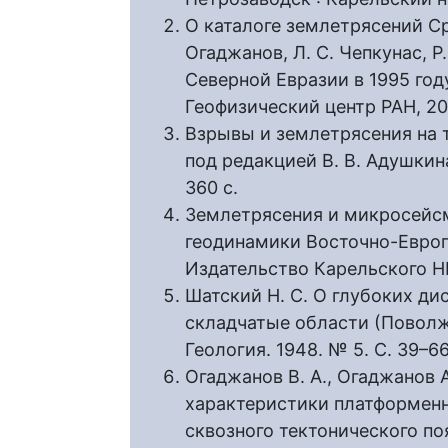
О каталоге землетрясений Ср
Огаджанов, Л. С. Чепкунас, Р
Северной Евразии в 1995 году
Геофизический центр РАН, 200
Взрывы и землетрясения на 
под редакцией В. В. Адушкина
360 с.
Землетрясения и микросейсм
геодинамики Восточно-Европ
Издательство Карельского НЦ,
Шатский Н. С. О глубоких д
складчатые области (Поволжь
Геология. 1948. № 5. С. 39–66
Огаджанов В. А., Огаджанов 
характеристики платформен
сквозного тектонического поя