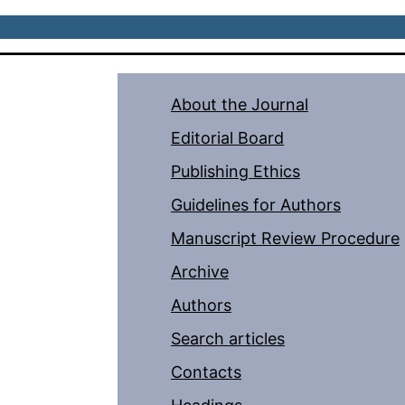
About the Journal
Editorial Board
Publishing Ethics
Guidelines for Authors
Manuscript Review Procedure
Archive
Authors
Search articles
Contacts