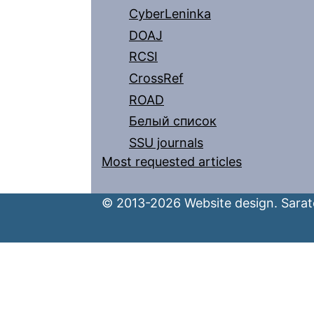
CyberLeninka
DOAJ
RCSI
CrossRef
ROAD
Белый список
SSU journals
Most requested articles
© 2013-2026 Website design. Sarato