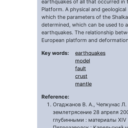
earthquakes of all that occurred in
Platform. A physical and geological
which the parameters of the Shalk
determined, which can be used to as
earthquakes. The relationship betw
European platform and deformations
Key words:
earthquakes
model
fault
crust
mantle
Reference:
Огаджанов В. А., Чепкунас Л.
землетрясение 28 апреля 200
глубинными : материалы XIV
Петрозаводск : Карельский н