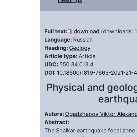
Headings
Full text:
download
(downloads: 
Language:
Russian
Heading:
Geology
Article type:
Article
UDC:
550.34.013.4
DOI:
10.18500/1819-7663-2021-21-
Physical and geolog
earthqu
Autors:
Ogadzhanov Viktor Alexand
Abstract:
The Shalkar earthquake focal zone 