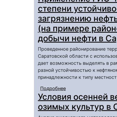
степени устойчиво
загрязнению нефт
(на примере райо
добычи нефти в Са
Проведенное районирование тер
Саратовской области с использ
дает возможность выделять в ра
разной устойчивостью к нефтяно
принадлежности к типу местност
Подробнее
о Применение ГИС-те
Условия осенней в
территории к загрязн
примере районов про
озимых культур в 
области)