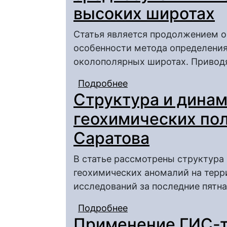
высоких широтах
Статья является продолжением о
особенности метода определения
околополярных широтах. Приводя
Подробнее
о Об особенностях о
Структура и дина
в высоких широтах
геохимических пол
Саратова
В статье рассмотрены структура
геохимических аномалий на терр
исследований за последние пятна
Подробнее
о Структура и динами
Применение ГИС-т
территории Саратова