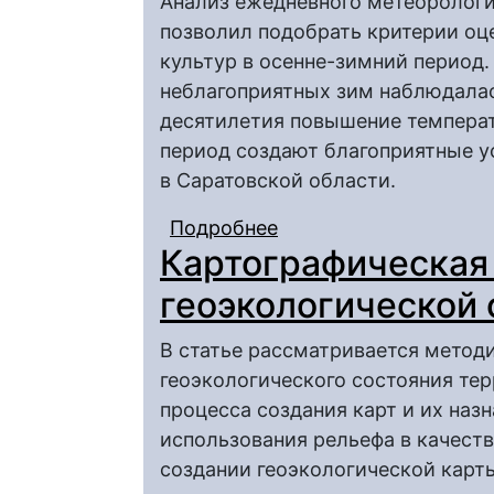
Анализ ежедневного метеорологи
позволил подобрать критерии оц
культур в осенне-зимний период
неблагоприятных зим наблюдалась
десятилетия повышение температ
период создают благоприятные у
в Саратовской области.
Подробнее
о Условия осенней ве
Картографическая
Саратовской области
геоэкологической 
В статье рассматривается метод
геоэкологического состояния тер
процесса создания карт и их наз
использования рельефа в качест
создании геоэкологической карт