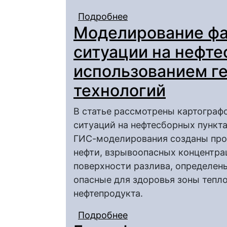
Подробнее
о Уникальные степны
Моделирование фа
Саратовского заволж
ситуации на нефте
использованием г
технологий
В статье рассмотрены картогра
ситуаций на нефтесборных пункт
ГИС-моделирования созданы про
нефти, взрывоопасных концентра
поверхности разлива, определены
опасные для здоровья зоны тепл
нефтепродукта.
Подробнее
о Моделирование фак