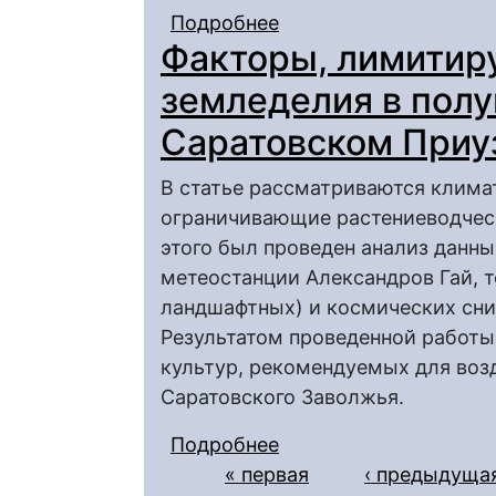
Подробнее
о Картографическая 
Факторы, лимитир
земледелия в пол
Саратовском Приу
В статье рассматриваются клима
ограничивающие растениеводческ
этого был проведен анализ данн
метеостанции Александров Гай, т
ландшафтных) и космических сни
Результатом проведенной работы
культур, рекомендуемых для воз
Саратовского Заволжья.
Подробнее
о Факторы, лимитиру
Страницы
« первая
полупустынном Сара
‹ предыдуща