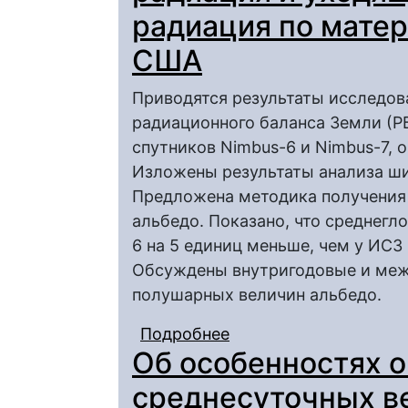
радиация по мате
США
Приводятся результаты исследо
радиационного баланса Земли (Р
спутников Nimbus-6 и Nimbus-7, 
Изложены результаты анализа ш
Предложена методика получения
альбедо. Показано, что среднег
6 на 5 единиц меньше, чем у ИСЗ 
Обсуждены внутригодовые и меж
полушарных величин альбедо.
Подробнее
о Альбедо, поглощен
Об особенностях 
длинноволновая ради
среднесуточных в