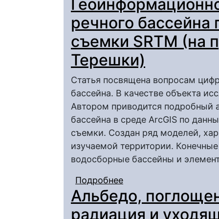
Геоинформационн
нефтесборных пункта
технологий
речного бассейна 
съемки SRTM (на п
Терешки)
Статья посвящена вопросам цифр
бассейна. В качестве объекта ис
Автором приводится подробный 
бассейна в среде ArcGIS по дан
съемки. Создан ряд моделей, ха
изучаемой территории. Конечны
водосборные бассейны и элемент
Подробнее
о Геоинформационное
Альбедо, поглоще
данным спутниковой 
Терешки)
радиация и уходя