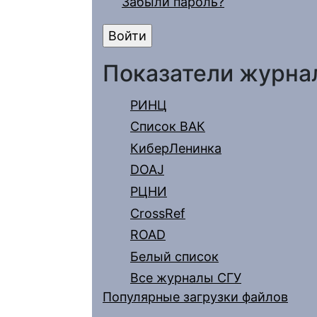
Забыли пароль?
Показатели журна
РИНЦ
Список ВАК
КиберЛенинка
DOAJ
РЦНИ
CrossRef
ROAD
Белый список
Все журналы СГУ
Популярные загрузки файлов