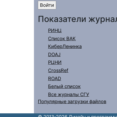
Показатели журна
РИНЦ
Список ВАК
КиберЛенинка
DOAJ
РЦНИ
CrossRef
ROAD
Белый список
Все журналы СГУ
Популярные загрузки файлов
© 2013-2026 Дизайн и программн