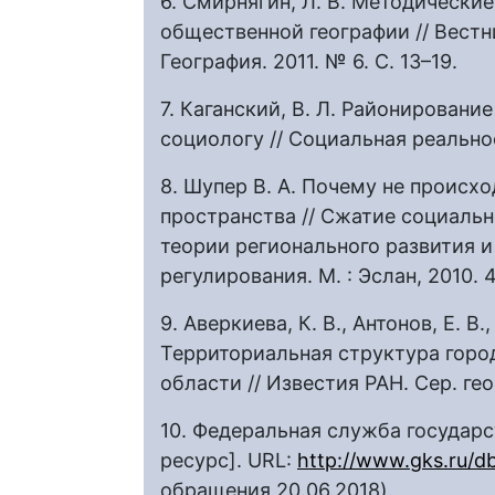
6. Смирнягин, Л. В. Методически
общественной географии // Вестн
География. 2011. № 6. С. 13–19.
7. Каганский, В. Л. Районировани
социологу // Социальная реальност
8. Шупер В. А. Почему не происх
пространства // Сжатие социальн
теории регионального развития и
регулирования. М. : Эслан, 2010. 4
9. Аверкиева, К. В., Антонов, Е. В.
Территориальная структура горо
области // Известия РАН. Сер. гео
10. Федеральная служба государ
ресурс]. URL:
http://www.gks.ru/d
обращения 20.06.2018).