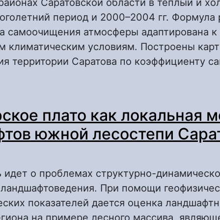
районах Саратовской области в теплый и х
оголетний период и 2000–2004 гг. Формула 
а самоочищения атмосферы адаптирована к
м климатическим условиям. Построены кар
ия территории Саратова по коэффициенту с
 Способность атмосферы различных районо
ское плато как локальная 
бласти к самоочищению
тов южной лесостепи Сара
ь идет о проблемах структурно-динамическо
 ландшафтоведения. При помощи геофизичес
еских показателей дается оценка ландшафт
гиона на примере лесного массива, являющ