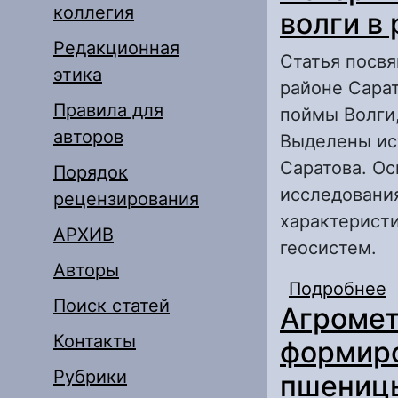
коллегия
волги в
Редакционная
Статья посв
этика
районе Сарат
Правила для
поймы Волги,
авторов
Выделены ис
Саратова. О
Порядок
исследовани
рецензирования
характерист
АРХИВ
геосистем.
Авторы
Подробнее
о
Поиск статей
Агромет
С
Контакты
формиро
Рубрики
пшениц