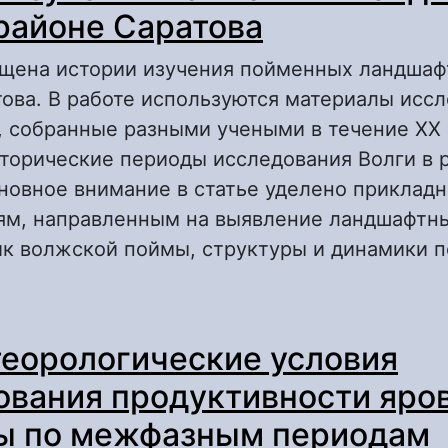
 районе Саратова
ящена истории изучения пойменных ландшаф
ова. В работе используются материалы исс
 собранные разными учеными в течение ХХ 
торические периоды исследования Волги в 
сновное внимание в статье уделено приклад
ям, направленным на выявление ландшафтн
ик волжской поймы, структуры и динамики 
 История изучения пойменных ландшафтов в
еорологические условия
аратова
вания продуктивности яро
ы по межфазным периодам