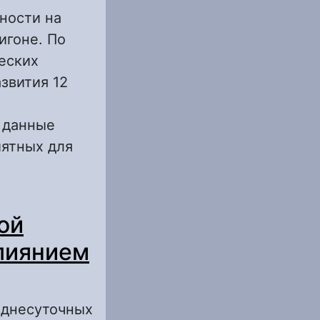
ности на
игоне. По
еских
звития 12
о данные
иятных для
птические
ой
сштабных
лиянием
еднесуточных