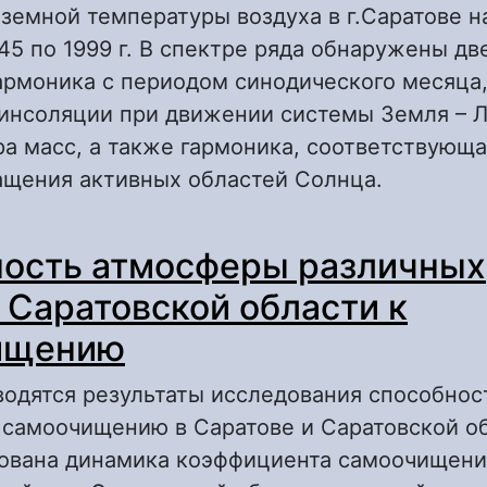
земной температуры воздуха в г.Саратове н
45 по 1999 г. В спектре ряда обнаружены д
армоника с периодом синодического месяца,
инсоляции при движении системы Земля – Л
а масс, а также гармоника, соответствующ
ащения активных областей Солнца.
 Периодические изменения приземной темп
ость атмосферы различных
оздуха, вызванные влиянием космических ф
 Саратовской области к
ищению
водятся результаты исследования способнос
 самоочищению в Саратове и Саратовской об
ована динамика коэффициента самоочищен