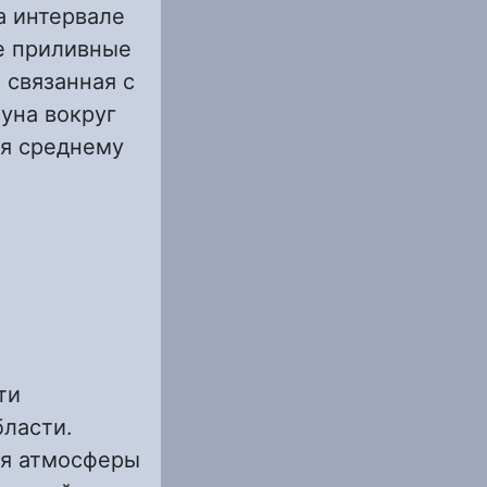
а интервале
ве приливные
 связанная с
уна вокруг
ая среднему
ературы
акторов
ти
ласти.
ия атмосферы