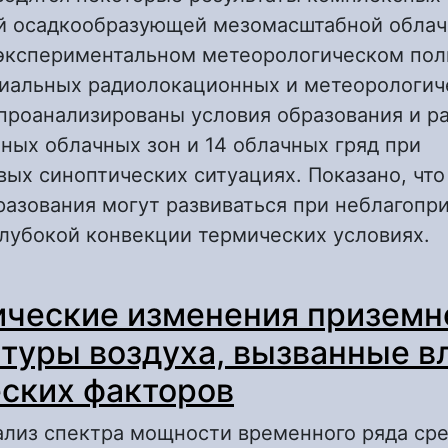
й осадкообразующей мезомасштабной облач
экспериментальном метеорологическом пол
иальных радиолокационных и метеорологич
роанализированы условия образования и ра
ых облачных зон и 14 облачных гряд при
ых синоптических ситуациях. Показано, чт
азования могут развиваться при неблагопр
лубокой конвекции термических условиях.
 Некоторые метеорологические и аэросино
ческие изменения приземн
словия развития осадкообразующих мезома
блачных зон и гряд Поволжья
туры воздуха, вызванные в
ских факторов
ализ спектра мощности временного ряда ср