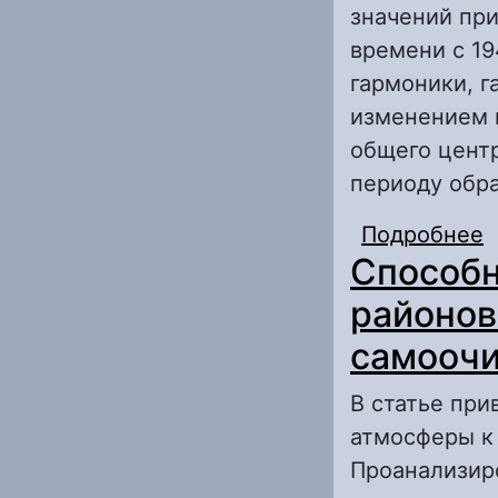
значений при
времени с 19
гармоники, г
изменением 
общего центр
периоду обр
Подробнее
о
Способн
в
районов
самооч
В статье при
атмосферы к
Проанализир