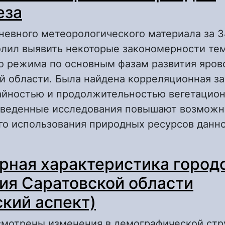
еза
невного метеорологического материала за 
олил выявить некоторые закономерности те
о режима по основным фазам развития яро
й области. Была найдена корреляционная з
йностью и продолжительностью вегетацион
оведенные исследования повышают возможн
о использования природных ресурсов данно
 Агрометеорологические условия формиров
рная характеристика город
родуктивности яровой пшеницы по межфаз
нтогенеза
ия Саратовской области
ский аспект)
ссмотрены изменения в демографической стр