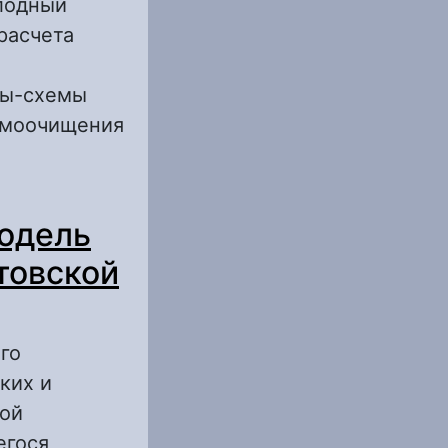
олодный
расчета
ты-схемы
амоочищения
в Саратовской
модель
товской
го
ких и
ной
егося