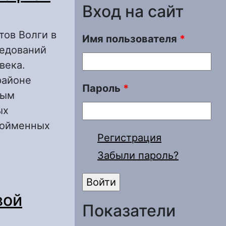
Вход на сайт
тов Волги в
Имя пользователя
*
ледований
века.
районе
Пароль
*
ным
ых
пойменных
Регистрация
Забыли пароль?
олги в районе
вой
Показатели