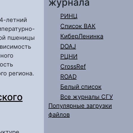
журнала
РИНЦ
34-летний
Список ВАК
мпературно-
КиберЛенинка
вой пшеницы
DOAJ
ависимость
ного
РЦНИ
ость
CrossRef
го региона.
ROAD
Белый список
ания
ского
ным периодам
Все журналы СГУ
Популярные загрузки
файлов
уктуре