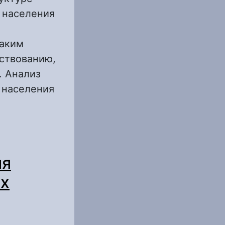
, населения
таким
ествованию,
. Анализ
 населения
селения
ия
х