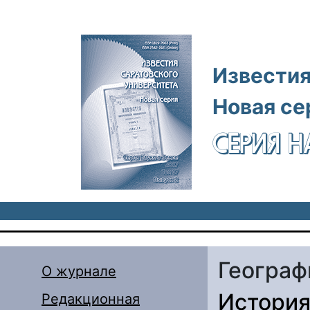
Перейти к основному содержанию
Известия
Новая се
СЕРИЯ Н
Географ
О журнале
История
Редакционная