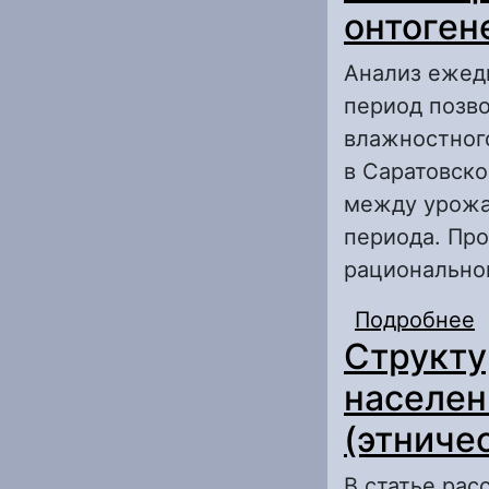
онтоген
Анализ ежед
период позв
влажностног
в Саратовско
между урожа
периода. Пр
рациональног
Подробнее
о
Структу
п
о
населен
(этниче
В статье ра