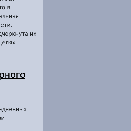
то в
альная
сти.
дчеркнута их
целях
ландшафтов
рного
жедневных
ой