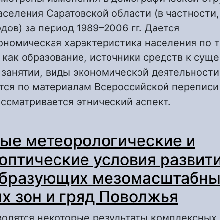
аселения Саратовской области (в частности
дов) за период 1989–2006 гг. Дается
ономическая характеристика населения по 
 как образование, источники средств к сущ
занятии, виды экономической деятельности
тся по материалам Всероссийской переписи
ассматривается этнический аспект.
 Структурная характеристика городского на
ые метеорологические и
аратовской области (этнический аспект)
оптические условия развит
образующих мезомасштабны
х зон и гряд Поволжья
водятся некоторые результаты комплексных