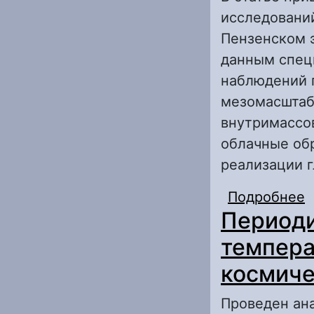
исследовани
Пензенском 
данным спец
наблюдений п
мезомасштабн
внутримассов
облачные обр
реализации г
Подробнее
о
Периоди
у
о
темпера
космиче
Проведен ан