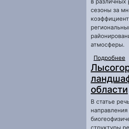
в различных 
сезоны за мн
коэффициент
региональны
районирован
атмосферы.
Подробнее
о
Лысогор
о
ландшаф
области
В статье реч
направления
биогеофизич
структуры ре