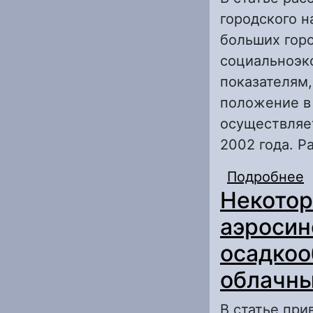
городского н
больших горо
социальноэк
показателям,
положение в 
осуществляе
2002 года. Р
Подробнее
о
Некотор
С
аэросин
осадко
облачны
В статье при