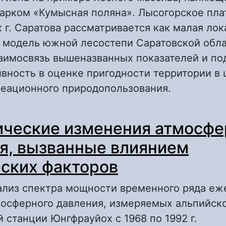
арком «Кумысная поляна». Лысогорское пла
 г. Саратова рассматривается как малая лок
 модель южной лесостепи Саратовской обла
аимосвязь вышеназванных показателей и по
вность в оценке пригодности территории в 
реационного природопользования.
 Лысогорское плато как локальная модель 
ческие изменения атмосфе
жной лесостепи Саратовской области
я, вызванные влиянием
ских факторов
ализ спектра мощности временного ряда е
мосферного давления, измеряемых альпийск
 станции Юнгфрауйох с 1968 по 1992 г.