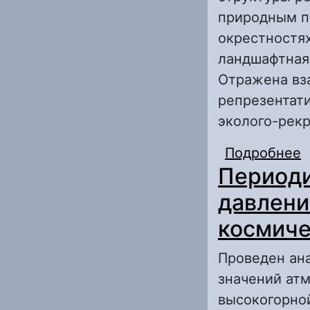
природным п
окрестностях
ландшафтная
Отражена вз
репрезентати
эколого-рек
Подробнее
о
Периоди
ю
давлени
космиче
Проведен ан
значений ат
высокогорной