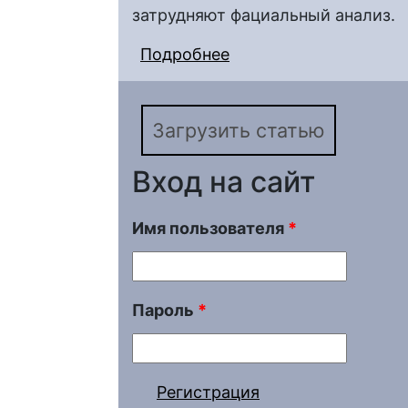
затрудняют фациальный анализ.
Подробнее
о Оценка фациальной
нефтегазоносных объ
Загрузить статью
Вход на сайт
Имя пользователя
*
Пароль
*
Регистрация