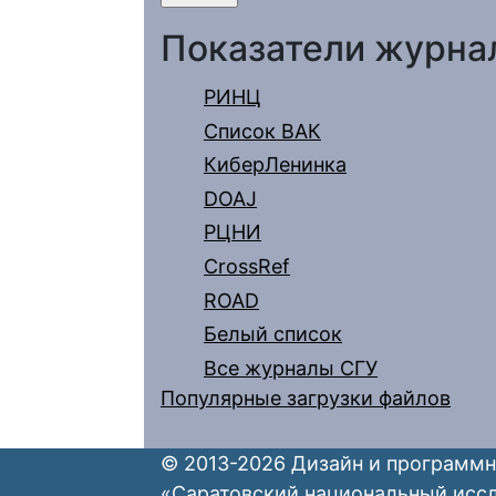
Показатели журна
РИНЦ
Список ВАК
КиберЛенинка
DOAJ
РЦНИ
CrossRef
ROAD
Белый список
Все журналы СГУ
Популярные загрузки файлов
© 2013-2026 Дизайн и программн
«Саратовский национальный исс