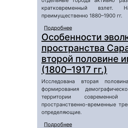
отдельные города активно раз
кратковременный взлет. 
преимущественно 1880–1900 гг.
Подробнее
о Промышленное разв
Особенности эвол
начале XX века: отр
пространства Сара
второй половине 
(1800–1917 гг.)
Исследована вторая половина
формирования демографическ
территории современной
пространственно-временные тре
определяющие.
Подробнее
о Особенности эволю