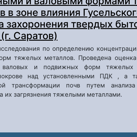
ными и валовыми формами 
в в зоне влияния Гусельског
а захоронения твердых быт
(г. Саратов)
сследования по определению концентрац
орм тяжелых металлов. Проведена оценк
 валовых и подвижных форм тяжелых
покрове над установленными ПДК , а т
кой трансформации почв путем анализа
а их загрязнения тяжелыми металлами.
 Оценка загрязнения почвенного покрова п
аловыми формами тяжелых металлов в зоне
усельского полигона захоронения твердых 
тходов (г. Саратов)