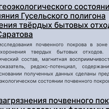
геоэкологического состояни
ияния Гусельского полигона
ения твёрдых бытовых отхо
Саратова
сследования почвенного покрова в зоне
ахоронения твердых бытовых отходов. 
ический состав, магнитная восприимчивост
оказатель, редокс-потенциал, содержан
основании полученных данных сделаны пре
оэкологическом состоянии почвенного покро
 Оценка геоэкологического состояния почв 
загрязнения почвенного по
усельского полигона захоронения твёрдых 
тходов города Саратова