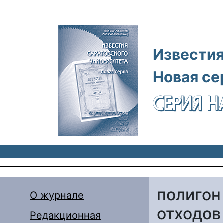
Перейти к основному содержанию
Известия
Новая се
СЕРИЯ Н
полигон
О журнале
отходов
Редакционная