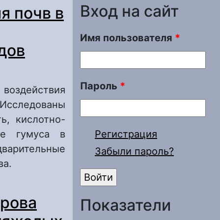
Вход на сайт
я почв в
Имя пользователя
*
дов
Пароль
*
 воздействия
Исследованы
ь, кислотно-
ие гумуса в
Регистрация
дварительные
Забыли пароль?
ва.
в зоне влияния
крова
бытовых
Показатели