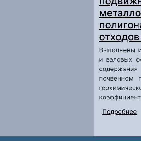
подвиж
металло
полигон
отходов 
Выполнены и
и валовых ф
содержания
почвенном 
геохимичес
коэффициент
Подробнее
о
в
Г
о