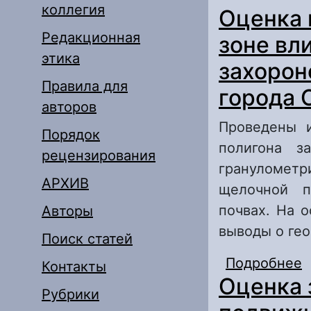
коллегия
Оценка 
Редакционная
зоне вл
этика
захорон
Правила для
города 
авторов
Проведены и
Порядок
полигона з
рецензирования
гранулометр
АРХИВ
щелочной п
почвах. На 
Авторы
выводы о ге
Поиск статей
Подробнее
о
Контакты
Оценка 
Г
Рубрики
о