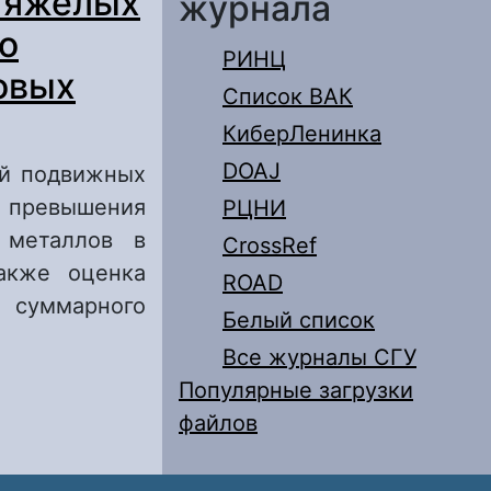
тяжелых
журнала
о
РИНЦ
овых
Список ВАК
КиберЛенинка
DOAJ
ий подвижных
а превышения
РЦНИ
 металлов в
CrossRef
акже оценка
ROAD
 суммарного
Белый список
Все журналы СГУ
одвижными и
Популярные загрузки
 влияния
файлов
бытовых