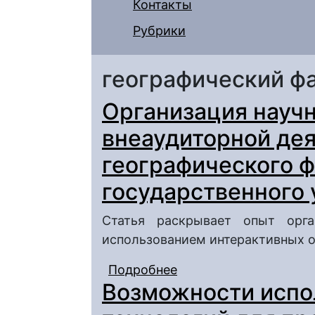
Контакты
Рубрики
географический ф
Организация науч
внеаудиторной дея
географического ф
государственного 
Статья раскрывает опыт орга
использованием интерактивных о
Подробнее
о Организация научн
Возможности испо
(на примере географи
государственного уни