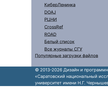
КиберЛенинка
DOAJ
РЦНИ
CrossRef
ROAD
Белый список
Все журналы СГУ
Популярные загрузки файлов
© 2013-2026 Дизайн и программн
«Саратовский национальный исс
университет имени Н.Г. Черныше