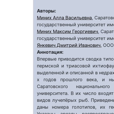
Авторы:
Миних Алла Васильевна
, Сарато
государственный университет им
Миних Максим Георгиевич
, Сара
государственный университет им
Янкевич Дмитрий Иванович
, ООО
Аннотация:
Впервые приводится сводка типо
пермской и триасовой ихтиофаун
выделенной и описанной в недрах
х годов прошлого века, и н
Саратовского национального 
университета. В их число входят
видов лучепёрых рыб. Приведен
даны номера голотипов, их ге
Указаны ареалы распростране