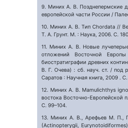
9. Миних А. В. Позднепермские 
европейской части России / Палео
10. Миних А. В. Тип Chordata // 
Т. А. Грунт. М. : Наука, 2006. C. 18
11. Миних А. В. Новые лучеперые
отложений Восточной Европы
биостратиграфии древних конти
В. Г. Очева) : сб. науч. ст. / по
Саратов : Научная книга, 2009 . С.
12. Миних А. В. Mamulichthys ign
востока Восточно-Европейской пл
С. 99–104.
13. Миних А. В., Арефьев М. П.,
(Actinopterygii, Eurynotoidifor