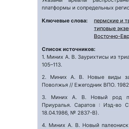
платформы и сопредельных регио
Ключевые слова:
пермские и 
типовые экз
Восточно-Ев
Список источников:
1. Миних А. В. Заурихтисы из триа
105–113.
2. Миних А. В. Новые виды за
Поволжья // Ежегодник ВПО. 1982.
3. Миних А. В. Новый род п
Приуралья. Саратов : Изд-во С
18.04.1986, № 2837-В).
4. Миних А. В. Новый палеонис