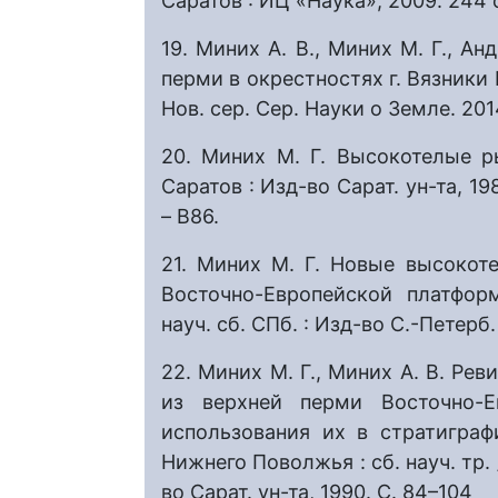
Саратов : ИЦ «Наука», 2009. 244 
19. Миних А. В., Миних М. Г., А
перми в окрестностях г. Вязники 
Нов. сер. Сер. Науки о Земле. 2014.
20. Миних М. Г. Высокотелые 
Саратов : Изд-во Сарат. ун-та, 1
– В86.
21. Миних М. Г. Новые высоко
Восточно-Европейской платфор
науч. сб. СПб. : Изд-во С.-Петерб. 
22. Миних М. Г., Миних А. В. Ре
из верхней перми Восточно-
использования их в стратигра
Нижнего Поволжья : сб. науч. тр. 
во Сарат. ун-та, 1990. С. 84–104