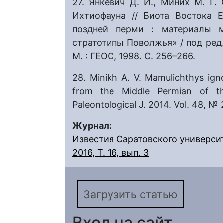
27. Янкевич Д. И., Миних М. Г.
Ихтиофауна // Биота Востока 
поздней перми : материалы м
стратотипы Поволжья» / под ред. Т
М. : ГЕОС, 1998. С. 256–266.
28. Minikh A. V. Mamulichthys ign
from the Middle Permian of th
Paleontological J. 2014. Vol. 48, № 
Журнал:
Известия Саратовского университ
2016, Т. 16, вып. 3
Загрузить статью
Вход на сайт