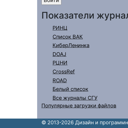
Показатели журна
РИНЦ
Список ВАК
КиберЛенинка
DOAJ
РЦНИ
CrossRef
ROAD
Белый список
Все журналы СГУ
Популярные загрузки файлов
© 2013-2026 Дизайн и программн