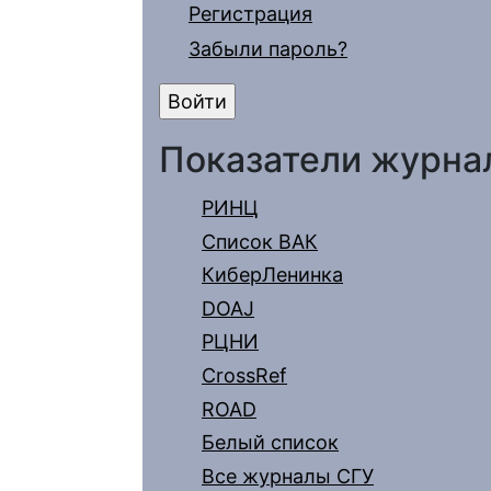
Регистрация
Забыли пароль?
Показатели журна
РИНЦ
Список ВАК
КиберЛенинка
DOAJ
РЦНИ
CrossRef
ROAD
Белый список
Все журналы СГУ