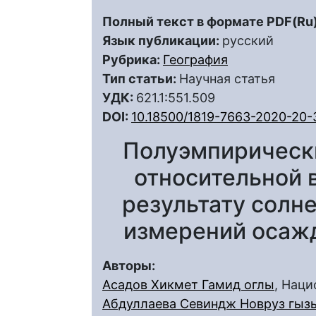
Полный текст в формате PDF(Ru)
Язык публикации:
русский
Рубрика:
География
Тип статьи:
Научная статья
УДК:
621.1:551.509
DOI:
10.18500/1819-7663-2020-20-
Полуэмпирическ
относительной 
результату солн
измерений осаж
Авторы:
Асадов Хикмет Гамид оглы
, Наци
Абдуллаева Севиндж Новруз гыз