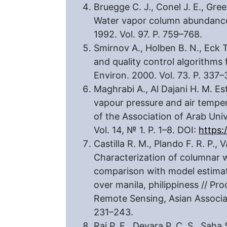
Bruegge C. J., Conel J. E., Gree
Water vapor column abundance r
1992. Vol. 97. P. 759–768.
Smirnov A., Holben B. N., Eck T
and quality control algorithm
Environ. 2000. Vol. 73. P. 337–
Maghrabi A., Al Dajani H. M. Es
vapour pressure and air tempera
of the Association of Arab Univ
Vol. 14, № 1. P. 1–8. DOI:
https:
Castilla R. M., Plando F. R. P., V
Characterization of columnar 
comparison with model estimat
over manila, philippiness // P
Remote Sensing, Asian Associa
231–243.
Raj P. E., Devara P. C. S., Saha