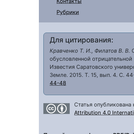
Контакты
Рубрики
Для цитирования:
Кравченко Т. И., Филатов В. В.
О
обусловленной отрицательной 
Известия Саратовского универс
Земле. 2015. Т. 15, вып. 4. С. 4
44-48
Статья опубликована 
Attribution 4.0 Interna