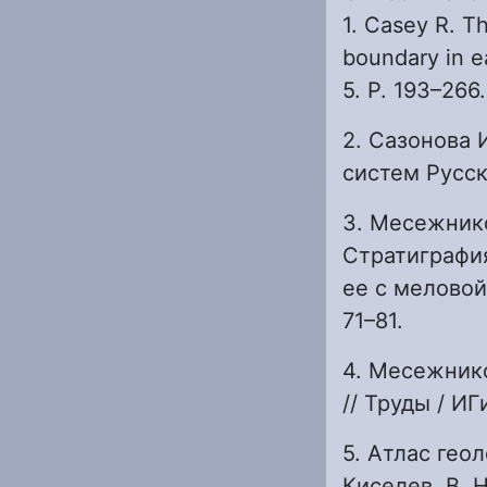
1. Casey R. T
boundary in e
5. P. 193–266.
2. Сазонова 
систем Русск
3. Месежнико
Стратиграфия
ее с меловой
71–81.
4. Месежнико
// Труды / И
5. Атлас гео
Киселев, В. Н