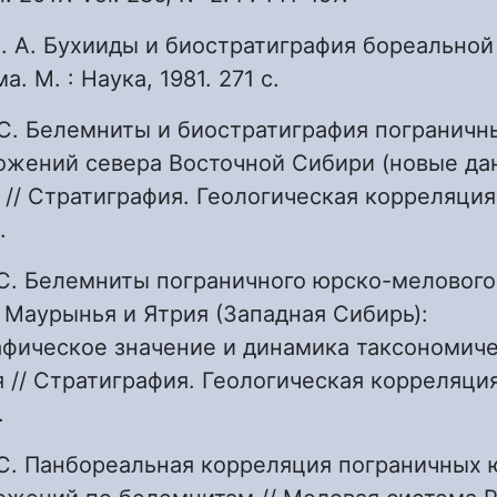
В. А. Бухииды и биостратиграфия бореальной
. М. : Наука, 1981. 271 с.
 С. Белемниты и биостратиграфия пограничн
ожений севера Восточной Сибири (новые да
 // Стратиграфия. Геологическая корреляция. 
.
 С. Белемниты пограничного юрско-мелового
 Маурынья и Ятрия (Западная Сибирь):
афическое значение и динамика таксономич
 // Стратиграфия. Геологическая корреляция.
.
 С. Панбореальная корреляция пограничных 