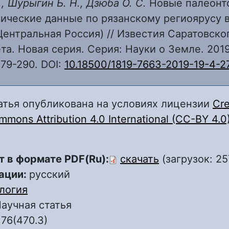
., Шурыгин Б. Н., Дзюба О. С.
Новые палеонт
ические данные по рязанскому региоярусу в
(Центральная Россия) // Известия Саратовско
та. Новая серия. Серия: Науки о Земле. 2019.
279-290. DOI:
10.18500/1819-7663-2019-19-4-2
атья опубликована на условиях лицензии
Cre
mons Attribution 4.0 International (CC-BY 4.0
т в формате PDF(Ru):
скачать
(загрузок: 25
ации:
русский
логия
аучная статья
.76(470.3)