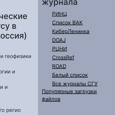
журнала
РИНЦ
ческие
Список ВАК
су в
КиберЛенинка
Россия)
DOAJ
РЦНИ
 и геофизики
CrossRef
ROAD
огии и
Белый список
Все журналы СГУ
и и
Популярные загрузки
файлов
го регио