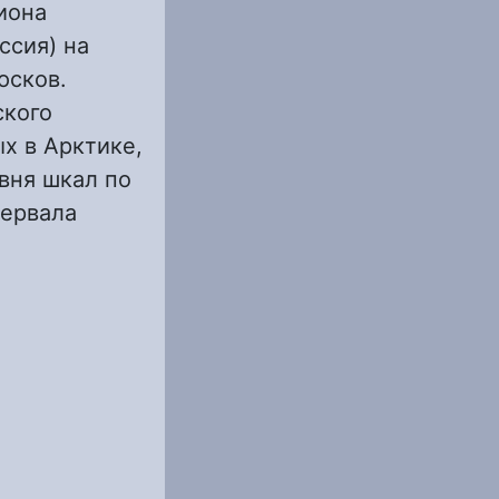
иона
ссия) на
юсков.
ского
х в Арктике,
вня шкал по
тервала