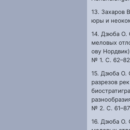
13. Захаров 
юры и неокома
14. Дзюба О.
меловых отл
ову Нордвик)
№ 1. С. 62–82
15. Дзюба О.
разрезов рек
биостратигр
разнообразия
№ 2. С. 61–87
16. Дзюба О.