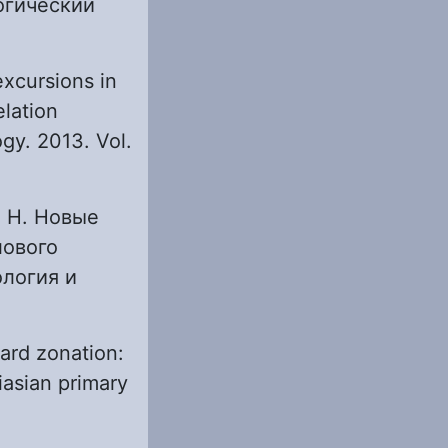
огический
excursions in
lation
gy. 2013. Vol.
. Н. Новые
лового
ология и
ard zonation:
iasian primary