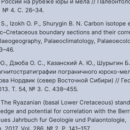
России на рубеже юры и мела // Палеонтол
 № 4. С. 26–34.
S., Izokh O. P., Shurygin B. N. Carbon isotope 
ic–Cretaceous boundary sections and their corre
Palaeogeography, Palaeoclimatology, Palaeoecolo
3–46.
 Ю., Дзюба О. С., Казанский А. Ю., Шурыгин Б
агнитостратиграфии пограничного юрско-ме
ова Нордвик (север Восточной Сибири) // Ге
13. Т. 54, № 3. С. 438–455.
V. The Ryazanian (basal Lower Cretaceous) stand
edge and potential for correlation with the Berr
eues Jahrbuch fur Geologie und Palaontologie,
 2017. Vol. 286, № 2. P. 141–157.