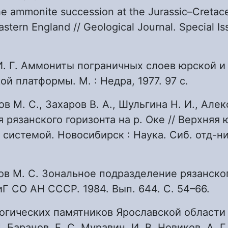
he ammonite succession at the Jurassic–Cretac
astern England // Geological Journal. Special I
И. Г. Аммониты пограничных слоев юрской и
ой платформы. М. : Недра, 1977. 97 с.
в М. С., Захаров В. А., Шульгина Н. И., Алек
 рязанского горизонта на р. Оке // Верхняя 
 системой. Новосибирск : Наука. Сиб. отд-ние
в М. С. Зональное подразделение рязанског
ГиГ СО АН СССР. 1984. Вып. 644. С. 54–66.
логических памятников Ярославской области /
. Баранов, Е. С. Муравин, И. В. Новиков, А. Г