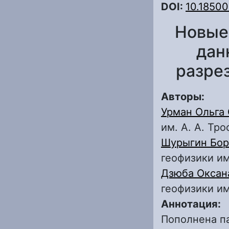
DOI:
10.1850
Новые
дан
разрез
Авторы:
Урман Ольга
им. А. А. Тр
Шурыгин Бор
геофизики им
Дзюба Оксан
геофизики им
Аннотация:
Пополнена па