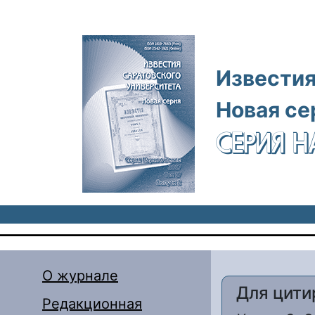
Перейти к основному содержанию
Известия
Новая се
СЕРИЯ Н
О журнале
Для цити
Редакционная