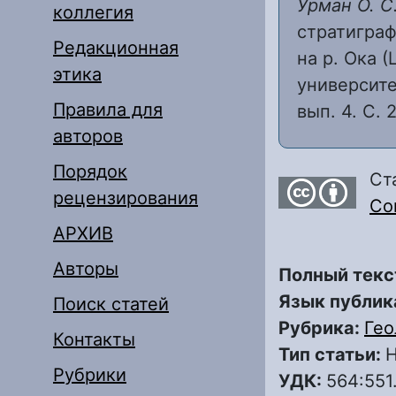
Урман О. С
коллегия
стратиграф
Редакционная
на р. Ока 
этика
университе
Правила для
вып. 4. С. 
авторов
Порядок
Ст
рецензирования
Com
АРХИВ
Авторы
Полный текс
Язык публик
Поиск статей
Рубрика:
Гео
Контакты
Тип статьи:
Н
Рубрики
УДК:
564:551