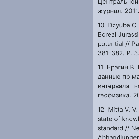
Центральной 
журнал. 2011.
10. Dzyuba O. 
Boreal Jurass
potential // 
381–382. P. 3
11. Брагин В.
данные по м
интервала п-
геофизика. 20
12. Mitta V. 
state of knowl
standard // N
Abhandlungen.