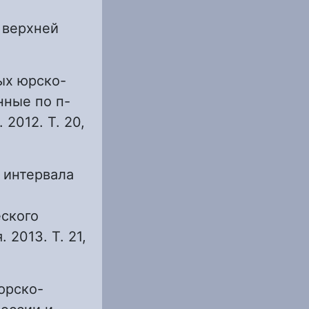
 верхней
ых юрско-
нные по п-
2012. Т. 20,
 интервала
еского
 2013. Т. 21,
юрско-