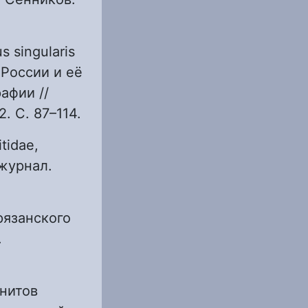
s singularis
России и её
афии //
. С. 87–114.
tidae,
журнал.
рязанского
.
онитов