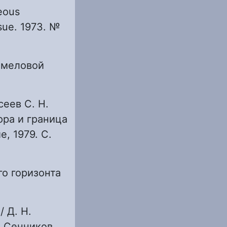
eous
ssue. 1973. №
 меловой
сеев С. Н.
юра и граница
, 1979. С.
о горизонта
 Д. Н.
. Сенников.