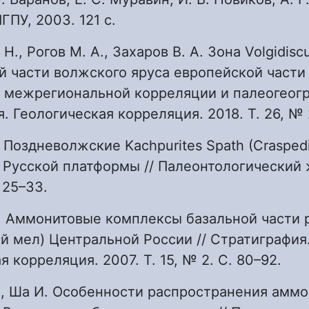
ГПУ, 2003. 121 с.
 Н., Рогов М. А., Захаров В. А. Зона Volgidiscu
 части волжского яруса европейской части 
 межрегиональной корреляции и палеогеогр
. Геологическая корреляция. 2018. Т. 26, № 2
. Поздневолжские Kachpurites Spath (Craspedi
 Русской платформы // Палеонтологический 
 25–33.
В. Аммонитовые комплексы базальной части 
й мел) Центральной России // Стратиграфия
 корреляция. 2007. Т. 15, № 2. С. 80–92.
В., Ша И. Особенности распространения амм