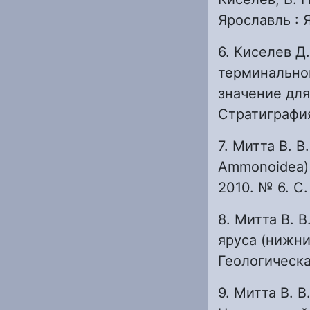
Ярославль : Я
6. Киселев Д.
терминальной
значение для
Стратиграфия
7. Митта В. В
Ammonoidea)
2010. № 6. С.
8. Митта В. 
яруса (нижни
Геологическая
9. Митта В. 