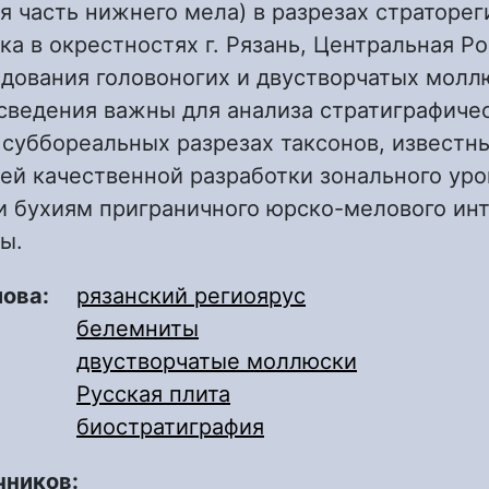
я часть нижнего мела) в разрезах страторег
Ока в окрестностях г. Рязань, Центральная Ро
дования головоногих и двустворчатых молл
сведения важны для анализа стратиграфиче
суббореальных разрезах таксонов, известны
ей качественной разработки зонального уро
и бухиям приграничного юрско-мелового ин
ы.
лова:
рязанский региоярус
белемниты
двустворчатые моллюски
Русская плита
биостратиграфия
чников: