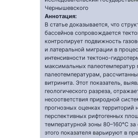
Чернышевского
Аннотация:
В статье доказывается, что стру
бассейнов сопровождается текто
контролирует подвижность газов
и латеральной миграции в проце
интенсивности тектоно-гидротер
максимальных палеотемператур 
палеотемпературам, рассчитанны
витринита. Этот показатель, выя
геологического разреза, отражае
несоответствия природной систе
прогнозных оценках территорий 
перспективных рифтогенных площ
температурной зоны 80–160°С за 
этого показателя варьируют в пре