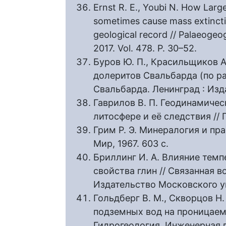
Ernst R. E., Youbi N. How Large
sometimes cause mass extincti
geological record // Palaeogeo
2017. Vol. 478. P. 30–52.
Буров Ю. П., Красильщиков А.
долеритов Свальбарда (по р
Свальбарда. Ленинград : Изда
Гаврилов В. П. Геодинамичес
литосфере и её следствия // Г
Грим Р. Э. Минералогия и пр
Мир, 1967. 603 с.
Бриллинг И. А. Влияние тем
свойства глин // Связанная в
Издательство Московского уни
Гольдберг В. М., Скворцов Н
подземных вод на проницаем
Гидрогеология. Инженерная 