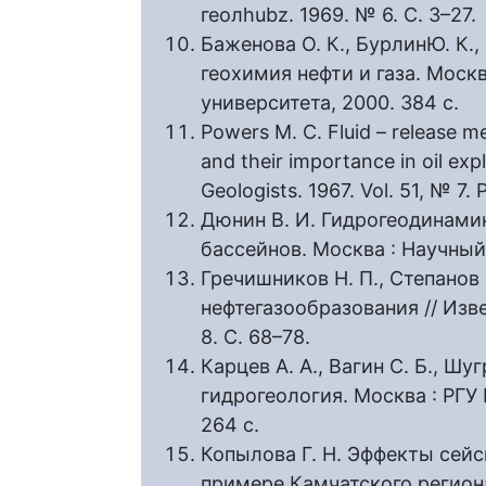
геолhubz. 1969. № 6. С. 3–27.
Баженова О. К., БурлинЮ. К., 
геохимия нефти и газа. Моск
университета, 2000. 384 с.
Powers M. C. Fluid – release
and their importance in oil expl
Geologists. 1967. Vol. 51, № 7.
Дюнин В. И. Гидрогеодинами
бассейнов. Москва : Научный 
Гречишников Н. П., Степанов
нефтегазообразования // Изве
8. С. 68–78.
Карцев А. А., Вагин С. Б., Шу
гидрогеология. Москва : РГУ 
264 с.
Копылова Г. Н. Эффекты сей
примере Камчатского региона