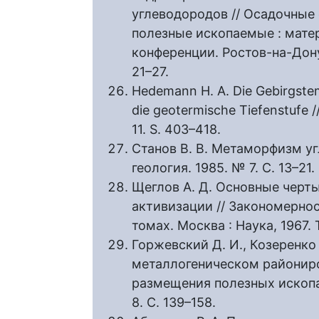
углеводородов // Осадочные
полезные ископаемые : мате
конференции. Ростов-на-Дону
21–27.
Hedemann H. A. Die Gebirgste
die geotermische Tiefenstufe //
11. S. 403–418.
Станов В. В. Метаморфизм уг
геология. 1985. № 7. С. 13–21.
Щеглов А. Д. Основные черт
активизации // Закономерно
томах. Москва : Наука, 1967. Т
Горжевский Д. И., Козеренко 
металлогеническом райониро
размещения полезных ископаем
8. С. 139–158.