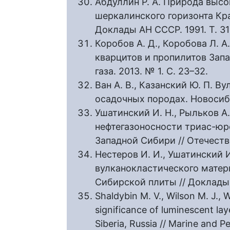
Абдуллин Р. А. Природа выс
шеркалинского горизонта Кр
Доклады АН СССР. 1991. Т. 31
Коробов А. Д., Коробова Л. 
кварцитов и пропилитов Запа
газа. 2013. № 1. С. 23–32.
Ван А. В., Казанский Ю. П. В
осадочных породах. Новосибир
Ушатинский И. Н., Рыльков А
нефтегазоносности триас-юр
Западной Сибири // Отечестве
Нестеров И. И., Ушатинский И
вулканокластического матер
Сибирской плиты // Доклады А
Shaldybin M. V., Wilson M. J., W
significance of luminescent la
Siberia, Russia // Marine and P