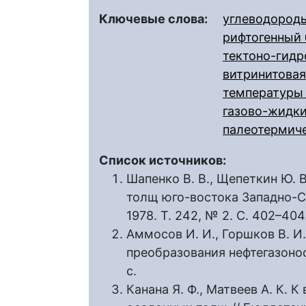
Ключевые слова:
углеводород
рифтогенный 
тектоно-гидр
витринитовая
температуры
газово-жидк
палеотермиче
Список источников:
Шапенко В. В., Щепеткин Ю.
толщ юго-востока Западно-С
1978. Т. 242, № 2. С. 402–404
Аммосов И. И., Горшков В. И
преобразования нефтегазонос
с.
Канана Я. Ф., Матвеев А. К.