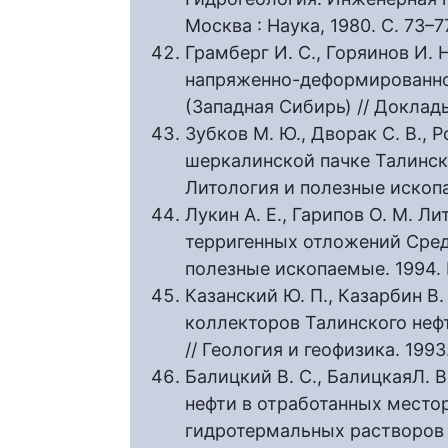
Москва : Наука, 1980. С. 73–7
Грамберг И. С., Горяинов И. 
напряженно-деформированно
(Западная Сибирь) // Доклады
Зубков М. Ю., Дворак С. В.,
шеркалинской пачке Талинск
Литология и полезные ископае
Лукин А. Е., Гарипов О. М. Л
терригенных отложений Сред
полезные ископаемые. 1994. 
Казанский Ю. П., Казарбин В. 
коллекторов Талинского неф
// Геология и геофизика. 1993.
Балицкий В. С., БалицкаяЛ. В
нефти в отработанных место
гидротермальных растворо