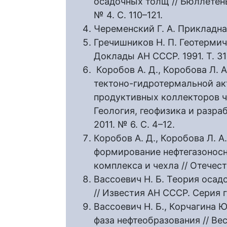
осадочных толщ // Бюллетень
№ 4. С. 110–121.
Череменский Г. А. Прикладная
Гречишников Н. П. Геотермич
Доклады АН СССР. 1991. Т. 31
Коробов А. Д., Коробова Л.
тектоно-гидротермальной ак
продуктивных коллекторов ч
Геология, геофизика и разра
2011. № 6. С. 4–12.
Коробов А. Д., Коробова Л. 
формирование нефтегазоносн
комплекса и чехла // Отечеств
Вассоевич Н. Б. Теория оса
// Известия АН СССР. Серия ге
Вассоевич Н. Б., Корчагина Ю
фаза нефтеобразования // Ве