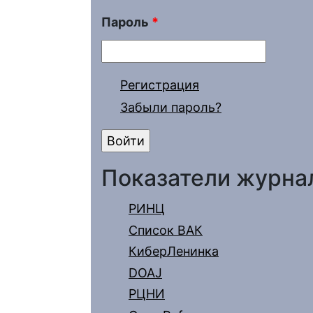
Пароль
*
Регистрация
Забыли пароль?
Показатели журна
РИНЦ
Список ВАК
КиберЛенинка
DOAJ
РЦНИ