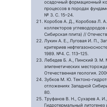
осадочный формационный ко
процессов в породах фундамен
№ 3. С. 15–24.
Коробов А. Д., Коробова Л. А
коллекторов углеводородов 
Сибирская плита) // Отечеств
Лукин А. Е., Луговая И. П., 
критериев нефтегазоносносте
1989. №4. С. 113–125.
Лебедев Б. А., Пинский Э. 
эпигенетических месторожде
Отечественная геология. 2000.
Зубков М. Ю. Тектоно-гидро
отложениях Западной Сибири /
80.
Труфанов В. Н., Сухарев А. И.
Гидротермальный литогенез 