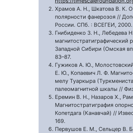
https://timescalefoundation.or
Храмов А. Н., Шкатова В. К.
полярности фанерозоя // До
России. СПб. : ВСЕГЕИ, 2000.
Гнибиденко З. Н., Лебедева Н
магнитостратиграфический 
Западной Сибири (Омская впад
83–87.
Гужиков А. Ю., Молостовский 
Е. Ю., Копаевич Л. Ф. Магни
мелу Туаркыра (Туркмениста
палеомагнитной шкалы // Физ
Еремин В. Н., Назаров X., Рам
Магнитостратиграфия опорно
Копетдага (Канавчай) // Изве
169.
Первушов Е. М., Сельцер В. Б.