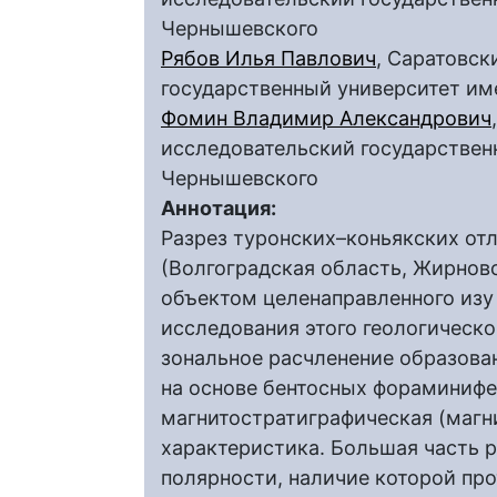
Чернышевского
Рябов Илья Павлович
, Саратовс
государственный университет им
Фомин Владимир Александрович
исследовательский государственн
Чернышевского
Аннотация:
Разрез туронских–коньякских от
(Волгоградская область, Жирнов
объектом целенаправленного изу 
исследования этого геологическо
зональное расчленение образован
на основе бентосных фораминифе
магнитостратиграфическая (магн
характеристика. Большая часть 
полярности, наличие которой п