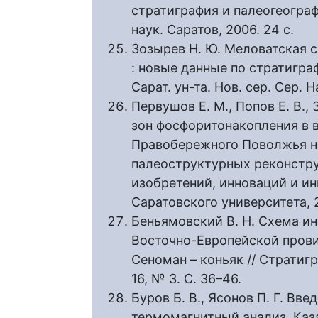
стратиграфия и палеогеографи
наук. Саратов, 2006. 24 с.
Зозырев Н. Ю. Меловатская 
: новые данные по стратигра
Сарат. ун-та. Нов. сер. Сер. Н
Первушов Е. М., Попов Е. В.
зон фосфоритонакопления в
Правобережного Поволжья на
палеоструктурных реконстру
изобретений, инноваций и инв
Саратовского университета, 20
Беньямовский В. Н. Схема и
Восточно-Европейской прови
Сеноман – коньяк // Стратигр
16, № 3. С. 36–46.
Буров Б. В., Ясонов П. Г. В
термомагнитный анализ. Каза