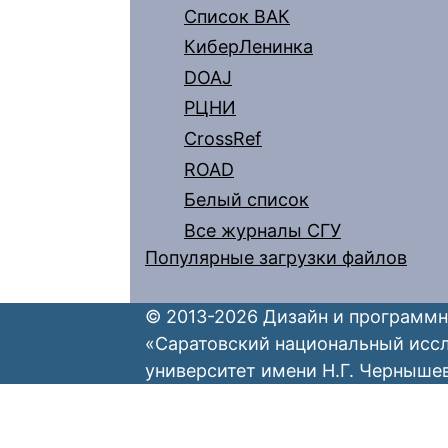
Список ВАК
КиберЛенинка
DOAJ
РЦНИ
CrossRef
ROAD
Белый список
Все журналы СГУ
Популярные загрузки файлов
© 2013-2026 Дизайн и программн
«Саратовский национальный исс
университет имени Н.Г. Черныше