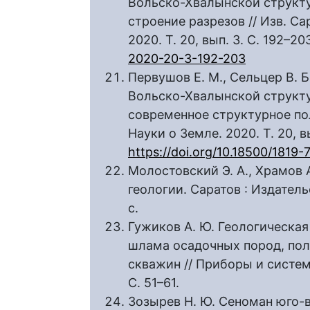
Вольско-Хвалынской структур
строение разрезов // Изв. Сар
2020. Т. 20, вып. 3. С. 192–20
2020-20-3-192-203
Первушов Е. М., Сельцер В. Б.
Вольско-Хвалынской структур
современное структурное поло
Науки о Земле. 2020. Т. 20, вы
https://doi.org/10.18500/181
Молостовский Э. А., Храмов 
геологии. Саратов : Издатель
с.
Гужиков А. Ю. Геологическа
шлама осадочных пород, пол
скважин // Приборы и систем
С. 51–61.
Зозырев Н. Ю. Сеноман юго-в