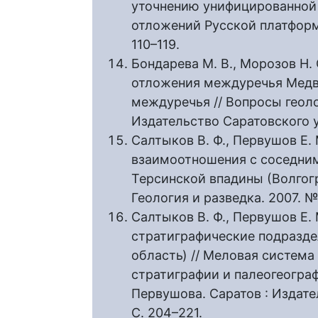
уточнению унифицированной
отложений Русской платформы 
110–119.
Бондарева М. В., Морозов Н.
отложения междуречья Медве
междуречья // Вопросы геол
Издательство Саратовского ун
Салтыков В. Ф., Первушов Е.
взаимоотношения с соседним
Терсинской впадины (Волгогр
Геология и разведка. 2007. № 
Салтыков В. Ф., Первушов Е
стратиграфические подразде
область) // Меловая система
стратиграфии и палеогеографии
Первушова. Саратов : Издате
С. 204–221.