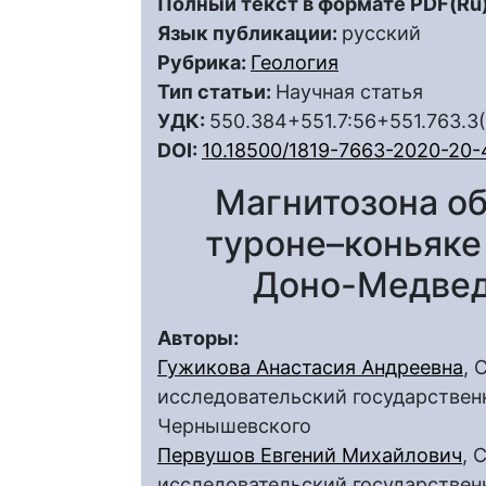
Полный текст в формате PDF(Ru)
Язык публикации:
русский
Рубрика:
Геология
Тип статьи:
Научная статья
УДК:
550.384+551.7:56+551.763.3
DOI:
10.18500/1819-7663-2020-20-
Магнитозона об
туроне–коньяке
Доно-Медвед
Авторы:
Гужикова Анастасия Андреевна
, 
исследовательский государственн
Чернышевского
Первушов Евгений Михайлович
, 
исследовательский государственн