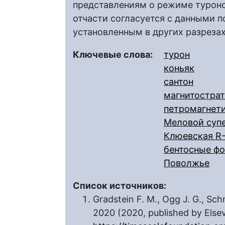
представлениям о режиме туронс
отчасти согласуется с данными 
установленным в других разреза
Ключевые слова:
турон
коньяк
сантон
магнитостра
петромагнет
Меловой суп
Клюевская R
бентосные ф
Поволжье
Список источников:
Gradstein F. M., Ogg J. G., Sc
2020 (2020, published by Else