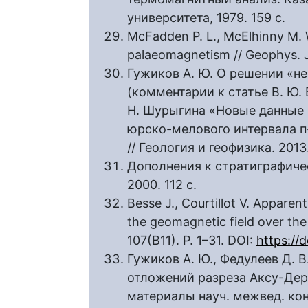
университета, 1979. 159 с.
McFadden P. L., McElhinny M. W.
palaeomagnetism // Geophys. J. 
Гужиков А. Ю. О решении «н
(комментарии к статье В. Ю. Б
Н. Шурыгина «Новые данные 
юрско-мелового интервала п
// Геология и геофизика. 2013
Дополнения к стратиграфиче
2000. 112 с.
Besse J., Courtillot V. Appare
the geomagnetic field over the
107(B11). Р. 1–31. DOI:
https://
Гужиков А. Ю., Федулеев Д. 
отложений разреза Аксу-Дере
материалы науч. межвед. конф