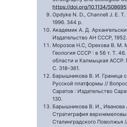
https://doi.org/10.1134/S086
Opdyke N. D., Channell J. E. T.
1996. 344 p.
Академик А. Д. Архангельский 
Издательство АН СССР, 1952. Т
Морозов Н.С, Орехова В. М. 
Геология СССР : в 56 т. Т. 4
области и Калмыцкая АССР. Г
С. 318–361.
Барышникова В. И. Граница с
Русской платформы // Вопро
Саратов : Издательство Сарат
130.
Барышникова В. И., Иванова А
Стратиграфия верхнемеловы
Сталинградского Поволжья /