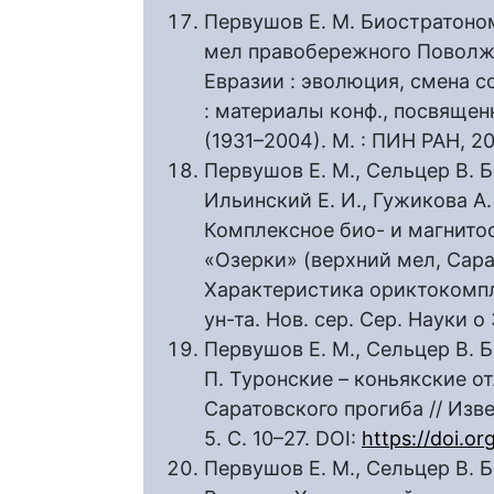
Первушов Е. М. Биостратоно
мел правобережного Поволжь
Евразии : эволюция, смена 
: материалы конф., посвящен
(1931–2004). М. : ПИН РАН, 20
Первушов Е. М., Сельцер В. Б.
Ильинский Е. И., Гужикова А.
Комплексное био- и магнито
«Озерки» (верхний мел, Сара
Характеристика ориктокомпле
ун-та. Нов. сер. Сер. Науки о З
Первушов Е. М., Сельцер В. Б.
П. Туронские – коньякские о
Саратовского прогиба // Изве
5. С. 10–27. DOI:
https://doi.o
Первушов Е. М., Сельцер В. Б.