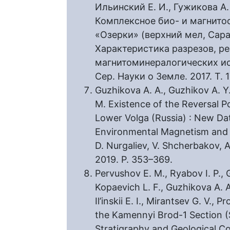
Ильинский Е. И., Гужикова А.
Комплексное био- и магнито
«Озерки» (верхний мел, Сара
Характеристика разрезов, р
магнитоминералогических иссл
Сер. Науки о Земле. 2017. Т. 17
Guzhikova A. A., Guzhikov A. Y.
M. Existence of the Reversal P
Lower Volga (Russia) : New Da
Environmental Magnetism and 
D. Nurgaliev, V. Shcherbakov, A
2019. P. 353–369.
Pervushov E. M., Ryabov I. P., 
Kopaevich L. F., Guzhikova A. A.,
Il’inskii E. I., Mirantsev G. V.,
the Kamennyi Brod-1 Section (
Stratigraphy and Geological Cor