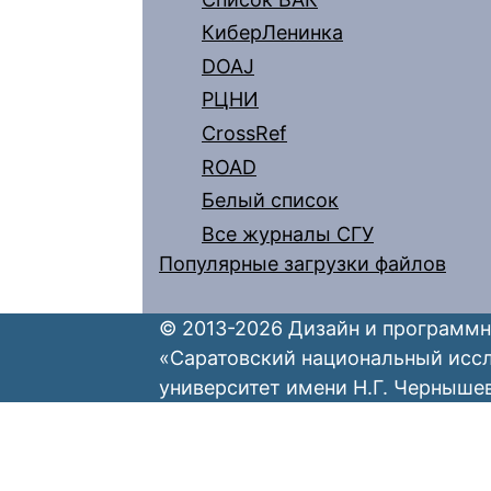
КиберЛенинка
DOAJ
РЦНИ
CrossRef
ROAD
Белый список
Все журналы СГУ
Популярные загрузки файлов
© 2013-2026 Дизайн и программн
«Саратовский национальный исс
университет имени Н.Г. Черныше