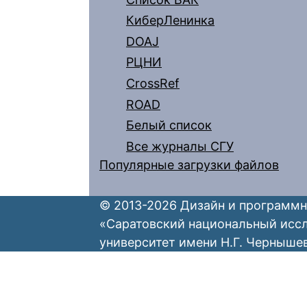
КиберЛенинка
DOAJ
РЦНИ
CrossRef
ROAD
Белый список
Все журналы СГУ
Популярные загрузки файлов
© 2013-2026 Дизайн и программн
«Саратовский национальный исс
университет имени Н.Г. Черныше