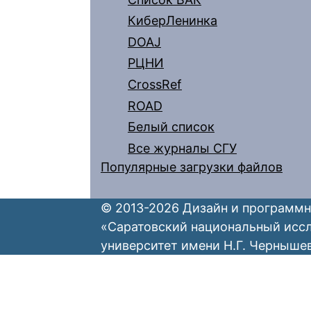
КиберЛенинка
DOAJ
РЦНИ
CrossRef
ROAD
Белый список
Все журналы СГУ
Популярные загрузки файлов
© 2013-2026 Дизайн и программн
«Саратовский национальный исс
университет имени Н.Г. Черныше