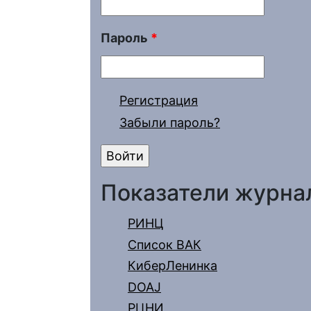
Пароль
*
Регистрация
Забыли пароль?
Показатели журна
РИНЦ
Список ВАК
КиберЛенинка
DOAJ
РЦНИ