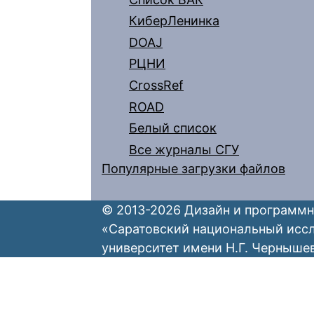
КиберЛенинка
DOAJ
РЦНИ
CrossRef
ROAD
Белый список
Все журналы СГУ
Популярные загрузки файлов
© 2013-2026 Дизайн и программн
«Саратовский национальный исс
университет имени Н.Г. Черныше