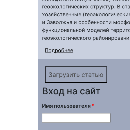
геоэкологических структур. В с
хозяйственные (геоэкологически
и Заволжья и особенности морфо
функциональной моделей террито
геоэкологического районировани
Подробнее
о К методологии ком
региона на основе к
ландшафтоведения (н
Загрузить статью
Вход на сайт
Имя пользователя
*