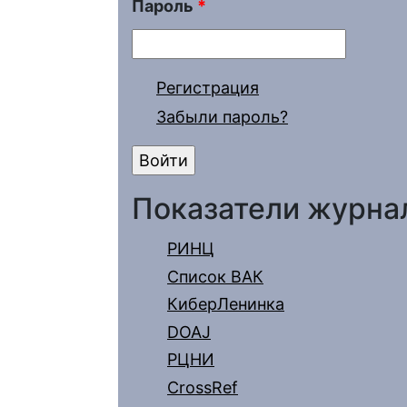
Пароль
*
Регистрация
Забыли пароль?
Показатели журна
РИНЦ
Список ВАК
КиберЛенинка
DOAJ
РЦНИ
CrossRef