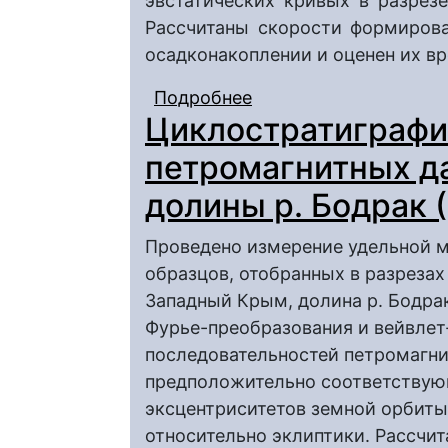
эвстатических кривых в разрез
Рассчитаны скорости формиров
осадконакоплении и оценен их в
Подробнее
о Опыт циклостратиг
Циклостратиграфи
данных по разрезу т
Саратовского Правоб
петромагнитных д
долины р. Бодрак
Проведено измерение удельной м
образцов, отобранных в разреза
Западный Крым, долина р. Бодра
Фурье-преобразования и вейвлет
последовательностей петромагн
предположительно соответствую
эксцентриситетов земной орбиты,
относительно эклиптики. Рассчи