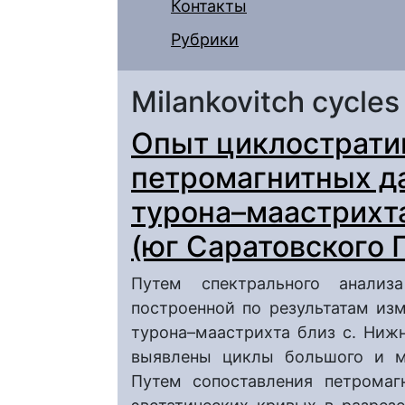
Контакты
Рубрики
Milankovitch cycles
Опыт циклострати
петромагнитных д
турона–маастрихт
(юг Саратовского
Путем спектрального анализ
построенной по результатам изм
турона–маастрихта близ с. Ниж
выявлены циклы большого и ма
Путем сопоставления петромаг