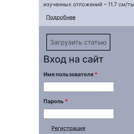
изученных отложений – 11.7 см/ты
Подробнее
о Циклостратиграфич
маастрихту долины р
Загрузить статью
Вход на сайт
Имя пользователя
*
Пароль
*
Регистрация