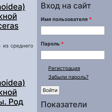
Вход на сайт
noidea)
жной
Имя пользователя
*
ceras
Пароль
*
4 из среднего
ae Spath, 1923
Регистрация
й и Южной
Забыли пароль?
ey, 1954
noidea)
жной
ы. Род
Показатели