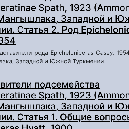
ceratinae Spath, 1923 (Ammo
 Мангышлака, Западной и Ю
и. Статья 2. Род Epicheloni
1954
ставители рода Epicheloniceras Casey, 195
лака, Западной и Южной Туркмении.
 Представители подсемейства Cheloniceratin
вители подсемейства
Ammonoidea) из апта Мангышлака, Западно
уркмении. Статья 2. Род Epicheloniceras Cas
ceratinae Spath, 1923 (Ammo
 Мангышлака, Западной и Ю
ии. Статья 1. Общие вопрос
eras Hyatt, 1900