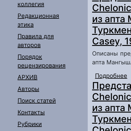
коллегия
Cheloni
Редакционная
из апта
этика
Туркмени
Правила для
Casey, 
авторов
Описаны пред
Порядок
апта Мангыш
рецензирования
Подробнее
о
АРХИВ
Предста
(
Авторы
Т
Cheloni
Поиск статей
из апта
Контакты
Туркмен
Рубрики
Chelonic