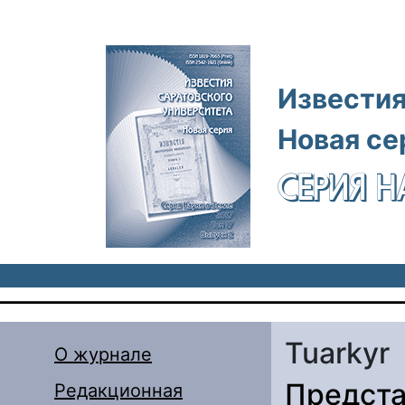
Перейти к основному содержанию
Известия
Новая се
СЕРИЯ Н
Tuarkyr
О журнале
Предста
Редакционная