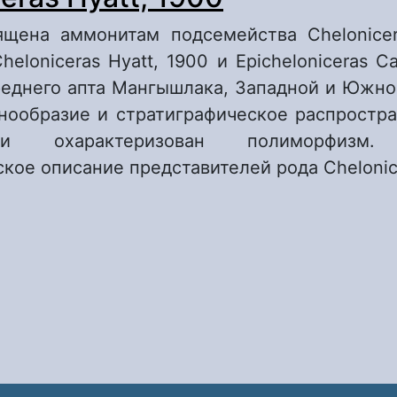
ящена аммонитам подсемейства Chelonicera
heloniceras Hyatt, 1900 и Epicheloniceras Ca
реднего апта Мангышлака, Западной и Южно
нообразие и стратиграфическое распростра
и охарактеризован полиморфизм. 
кое описание представителей рода Chelonic
 Представители подсемейства Cheloniceratin
Ammonoidea) из апта Мангышлака, Западно
уркмении. Статья 1. Общие вопросы. Род Che
yatt, 1900