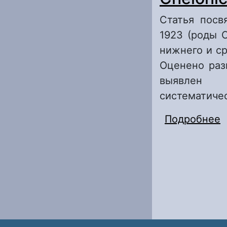
Статья посв
1923 (роды C
нижнего и с
Оценено раз
выявлен 
систематичес
Подробнее
о
(
Т
H