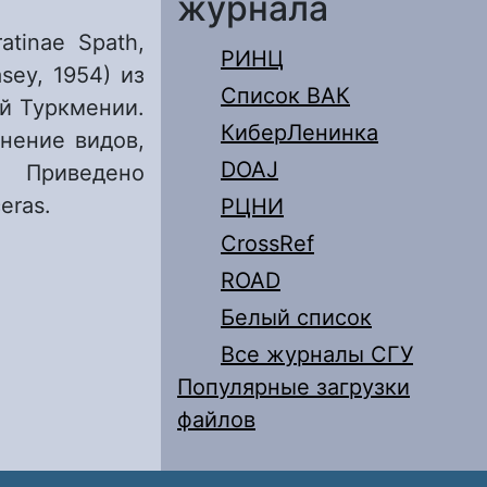
журнала
tinae Spath,
РИНЦ
sey, 1954) из
Список ВАК
й Туркмении.
КиберЛенинка
нение видов,
DOAJ
Приведено
eras.
РЦНИ
CrossRef
ae Spath, 1923
ROAD
й и Южной
Белый список
loniceras
Все журналы СГУ
Популярные загрузки
файлов