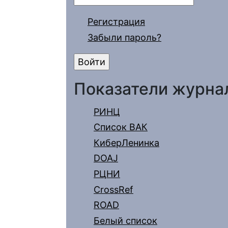
Регистрация
Забыли пароль?
Показатели журна
РИНЦ
Список ВАК
КиберЛенинка
DOAJ
РЦНИ
CrossRef
ROAD
Белый список