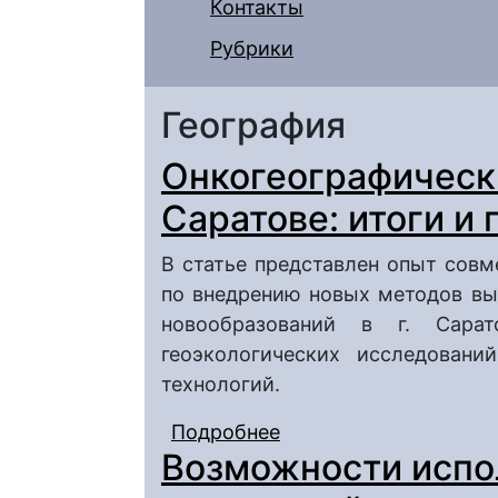
Контакты
Рубрики
География
Онкогеографическ
Cаратове: итоги и
В статье представлен опыт совм
по внедрению новых методов вы
новообразований в г. Сара
геоэкологических исследовани
технологий.
Подробнее
о Онкогеографические
Возможности испо
перспективы