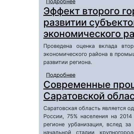
Подробнее
о Геоинформационные
Эффект второго го
региональных особен
организации геоэколо
развитии субъект
Саратовской области
экономического р
Проведена оценка вклада вто
экономического района в промыш
развитии региона.
Подробнее
о Эффект второго го
Современные проц
РФ Поволжского экон
Саратовской обла
Саратовская область является о
России, 75% населения на 2014
регионе урбанизация, вслед за
начальной стадии крупногоро