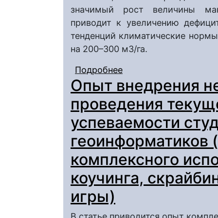
значимый рост величины мак
приводит к увеличению дефици
тенденций климатические нормы
на 200–300 м3/га.
Подробнее
о Изменчивость макс
Опыт внедрения н
испарения на террито
меняющегося климат
проведения текущ
успеваемости сту
геоинформатиков 
комплексного исп
коучинга, скрайби
игры)
В статье приводится опыт компле