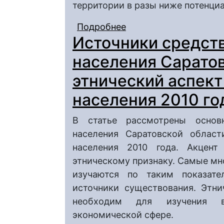
территории в разы ниже потенци
Подробнее
о Оценка эффективно
Источники средст
степных и лесостепн
населения Саратов
этнический аспект
населения 2010 го
В статье рассмотрены основ
населения Саратовской област
населения 2010 года. Акцент
этническому признаку. Самые мн
изучаются по таким показате
источники существования. Этни
необходим для изучения в
экономической сфере.