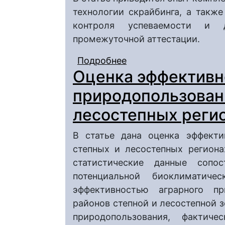
технологии скрайбинга, а такж
контроля успеваемости и д
промежуточной аттестации.
Подробнее
о Опыт внедрения не
Оценка эффективн
контроля успеваемос
комплексного использ
природопользовани
технологий и делово
лесостепных реги
В статье дана оценка эффекти
степных и лесостепных регион
статистические данные сопо
потенциальной биоклиматич
эффективностью аграрного пр
районов степной и лесостепной 
природопользования, фактич