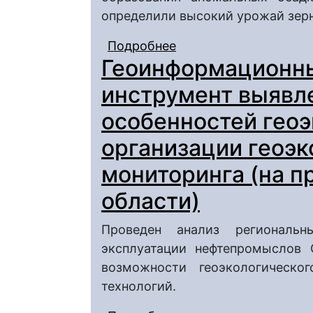
определили высокий урожай зерн
Подробнее
о Характеристика ано
Геоинформационны
и 2014 г. в Саратове
инструмент выявл
особенностей геоэ
организации геоэк
мониторинга (на п
области)
Проведен анализ региональн
эксплуатации нефтепромыслов 
возможности геоэкологическо
технологий.