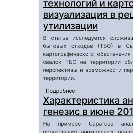
технологий и карт
визуализация в р
утилизации
В статье исследуется сложив
бытовых отходов (ТБО) в Сар
картографического обеспечения
свалок ТБО на территории обл
перспективы и возможности пер
территории.
Подробнее
о Возможности испол
Характеристика ан
картографическая ви
генезис в июне 2013
На примере Саратова анали
образования аномальных осадк