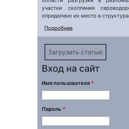
области разгрузки в разлома
участки скопления сероводо
определено их место в структур
Подробнее
о Обоснование персп
выработанных нефтян
Чимионской структу
Загрузить статью
Вход на сайт
Имя пользователя
*
Пароль
*