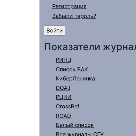
Регистрация
Забыли пароль?
Показатели журна
РИНЦ
Список ВАК
КиберЛенинка
DOAJ
РЦНИ
CrossRef
ROAD
Белый список
Все журналы СГУ