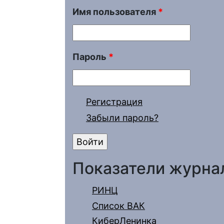
Имя пользователя
*
Пароль
*
Регистрация
Забыли пароль?
Показатели журна
РИНЦ
Список ВАК
КиберЛенинка