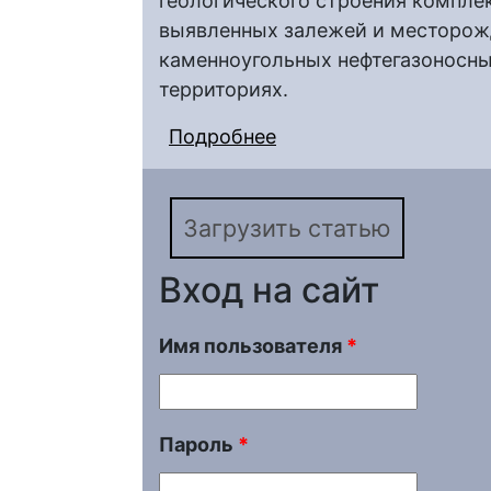
геологического строения комплек
выявленных залежей и месторожд
каменноугольных нефтегазоносны
территориях.
Подробнее
о Геологическое стро
Чембарско-Петровско
мегапрогиба
Загрузить статью
Вход на сайт
Имя пользователя
*
Пароль
*