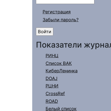
Регистрация
Забыли пароль?
Показатели журна
РИНЦ
Список ВАК
КиберЛенинка
DOAJ
РЦНИ
CrossRef
ROAD
Белый список